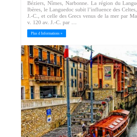
Béziers, Nîmes, Narbonne. La région du Langue
Ibères, le Languedoc subit l’influence des Celtes,
J.-C., et celle des Grecs venus de la mer par Ma
v. 120 av. J.-C. par …
Plus d Informations »