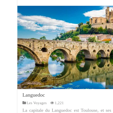
Languedoc
Les Voyages
1,221
La capitale du Languedoc est Toulouse, et ses v