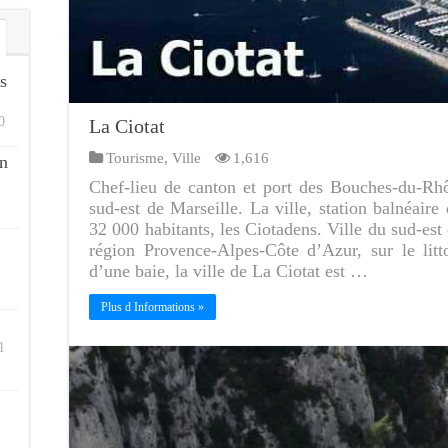
s
0
La Ciotat
Tourisme
,
Ville
1,616
n
Chef-lieu de canton et port des Bouches-du-Rh
sud-est de Marseille. La ville, station balnéair
32 000 habitants, les Ciotadens. Ville du sud-est
région Provence-Alpes-Côte d’Azur, sur le litt
d’une baie, la ville de La Ciotat est …
Plus d Informations »
1