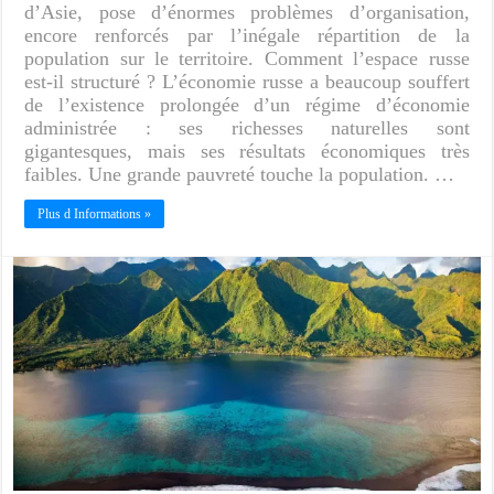
d’Asie, pose d’énormes problèmes d’organisation,
encore renforcés par l’inégale répartition de la
population sur le territoire. Comment l’espace russe
est-il structuré ? L’économie russe a beaucoup souffert
de l’existence prolongée d’un régime d’économie
administrée : ses richesses naturelles sont
gigantesques, mais ses résultats économiques très
faibles. Une grande pauvreté touche la population. …
Plus d Informations »