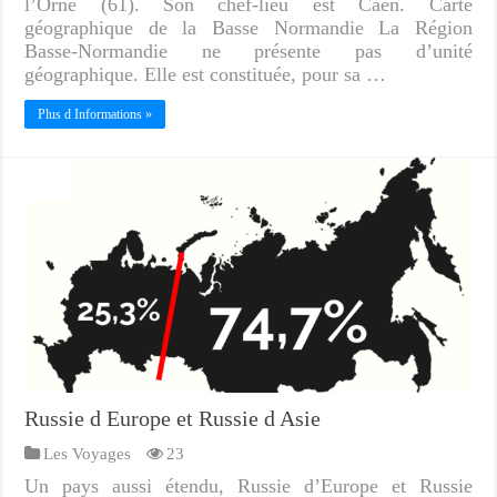
l’Orne (61). Son chef-lieu est Caen. Carte
géographique de la Basse Normandie La Région
Basse-Normandie ne présente pas d’unité
géographique. Elle est constituée, pour sa …
Plus d Informations »
Russie d Europe et Russie d Asie
Les Voyages
23
Un pays aussi étendu, Russie d’Europe et Russie