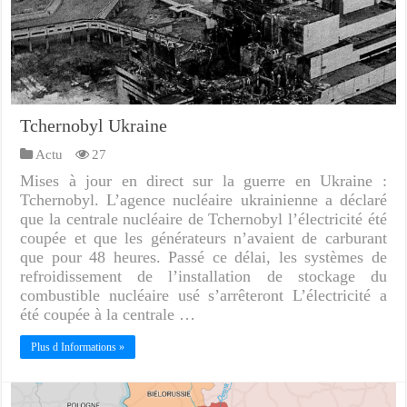
Tchernobyl Ukraine
Actu
27
Mises à jour en direct sur la guerre en Ukraine :
Tchernobyl. L’agence nucléaire ukrainienne a déclaré
que la centrale nucléaire de Tchernobyl l’électricité été
coupée et que les générateurs n’avaient de carburant
que pour 48 heures. Passé ce délai, les systèmes de
refroidissement de l’installation de stockage du
combustible nucléaire usé s’arrêteront L’électricité a
été coupée à la centrale …
Plus d Informations »