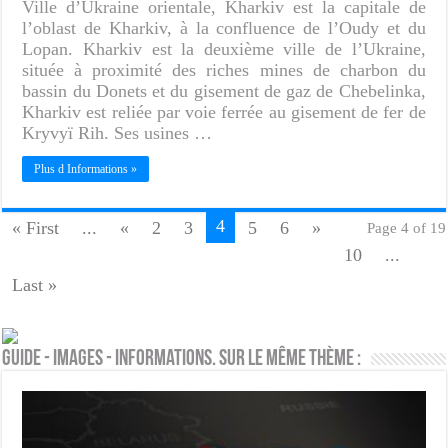
Ville d’Ukraine orientale, Kharkiv est la capitale de
l’oblast de Kharkiv, à la confluence de l’Oudy et du
Lopan. Kharkiv est la deuxième ville de l’Ukraine,
située à proximité des riches mines de charbon du
bassin du Donets et du gisement de gaz de Chebelinka,
Kharkiv est reliée par voie ferrée au gisement de fer de
Kryvyï Rih. Ses usines …
Plus d Informations »
4
« First
...
«
2
3
5
6
»
Page 4 of 19
10
...
Last »
Guide - Images - Informations. Sur le même thème :