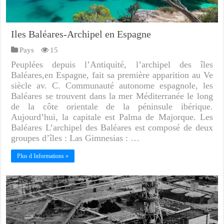
Iles Baléares-Archipel en Espagne
Pays
15
Peuplées depuis l’Antiquité, l’archipel des îles
Baléares,en Espagne, fait sa première apparition au Ve
siècle av. C. Communauté autonome espagnole, les
Baléares se trouvent dans la mer Méditerranée le long
de la côte orientale de la péninsule ibérique.
Aujourd’hui, la capitale est Palma de Majorque. Les
Baléares L’archipel des Baléares est composé de deux
groupes d’îles : Las Gimnesias : …
Plus d Informations »