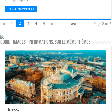
énergétiques …
Plus d Informations »
2
«
1
3
4
5
»
...
Last »
Page 2 of 7
Guide - Images - Informations. Sur le même thème :
Odessa