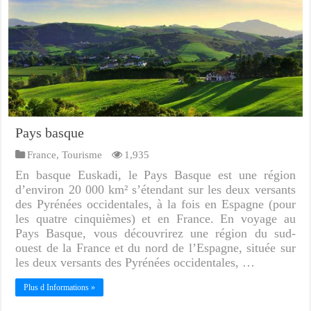
Pays basque
France
,
Tourisme
1,935
En basque Euskadi, le Pays Basque est une région
d’environ 20 000 km² s’étendant sur les deux versants
des Pyrénées occidentales, à la fois en Espagne (pour
les quatre cinquièmes) et en France. En voyage au
Pays Basque, vous découvrirez une région du sud-
ouest de la France et du nord de l’Espagne, située sur
les deux versants des Pyrénées occidentales, …
Plus d Informations »