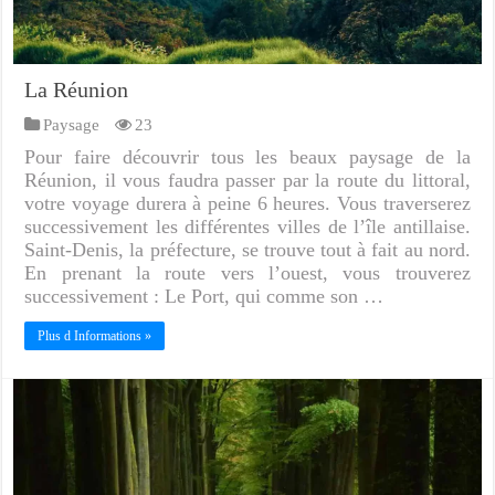
La Réunion
Paysage
23
Pour faire découvrir tous les beaux paysage de la
Réunion, il vous faudra passer par la route du littoral,
votre voyage durera à peine 6 heures. Vous traverserez
successivement les différentes villes de l’île antillaise.
Saint-Denis, la préfecture, se trouve tout à fait au nord.
En prenant la route vers l’ouest, vous trouverez
successivement : Le Port, qui comme son …
Plus d Informations »