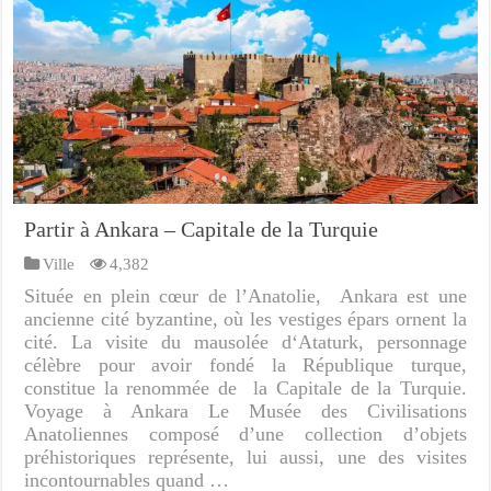
Partir à Ankara – Capitale de la Turquie
Ville
4,382
Située en plein cœur de l’Anatolie, Ankara est une
ancienne cité byzantine, où les vestiges épars ornent la
cité. La visite du mausolée d‘Ataturk, personnage
célèbre pour avoir fondé la République turque,
constitue la renommée de la Capitale de la Turquie.
Voyage à Ankara Le Musée des Civilisations
Anatoliennes composé d’une collection d’objets
préhistoriques représente, lui aussi, une des visites
incontournables quand …