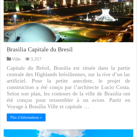
Brasilia Capitale du Bresil
Ville
3,357
Capitale du Brésil, Brasilia est située dans la partie
centrale des Highlands brésiliennes, sur la rive d’un lac
artificiel. Pour la petite anecdote, le projet de
construction a été conçu par l’architecte Lucio Costa.
Selon son plan, les contours de la ville de Brasilia ont
été conçus pour ressembler à un avion. Partir en
Voyage à Brasília Ville et capitale …
Plus d Informations »