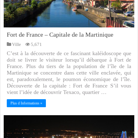
Fort de France – Capitale de la Martinique
Ville
5,671
C’est à la découverte de ce fascinant kaléidoscope que
doit se livrer le visiteur lorsqu’il débarque à Fort de
France. Plus du tiers de la population de l’île de la
Martinique se concentre dans cette ville enclavée, qui
est, paradoxalement, le poumon économique de l’île.
Découverte de la capitale : Fort de France S’il vous
vient l’idée de découvrir Texaco, quartier …
Plus d Informations »