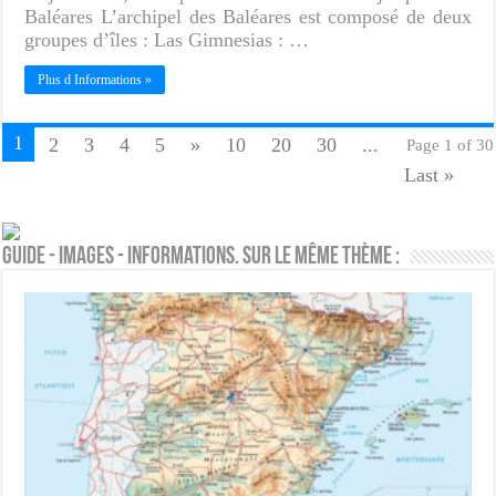
Baléares L’archipel des Baléares est composé de deux
groupes d’îles : Las Gimnesias : …
Plus d Informations »
1
2
3
4
5
»
10
20
30
...
Page 1 of 30
Last »
Guide - Images - Informations. Sur le même thème :