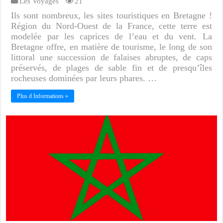
Les Voyages
21
Ils sont nombreux, les sites touristiques en Bretagne !
Région du Nord-Ouest de la France, cette terre est
modelée par les caprices de l’eau et du vent. La
Bretagne offre, en matière de tourisme, le long de son
littoral une succession de falaises abruptes, de caps
préservés, de plages de sable fin et de presqu’îles
rocheuses dominées par leurs phares. …
Plus d Informations »