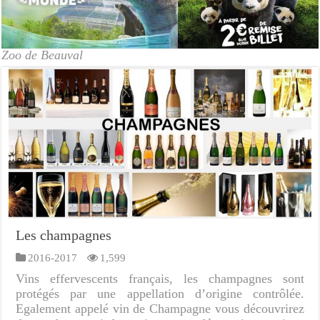
Zoo de Beauval
Les champagnes
2016-2017
1,599
Vins effervescents français, les champagnes sont
protégés par une appellation d’origine contrôlée.
Egalement appelé vin de Champagne vous découvrirez