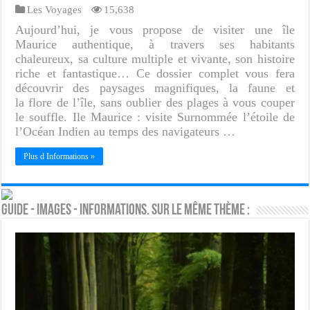
Les Voyages
15,638
Aujourd’hui, je vous propose de visiter une île
Maurice authentique, à travers ses habitants
chaleureux, sa culture multiple et vivante, son histoire
riche et fantastique… Ce dossier complet vous fera
découvrir des paysages magnifiques, la faune et
la flore de l’île, sans oublier des plages à vous couper
le souffle. Ile Maurice : visite Surnommée l’étoile de
l’Océan Indien au temps des navigateurs …
Plus d Informations »
Guide - Images - Informations. Sur le même thème :