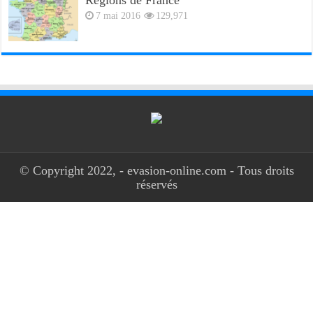
7 mai 2016
129,971
© Copyright 2022, - evasion-online.com - Tous droits
réservés