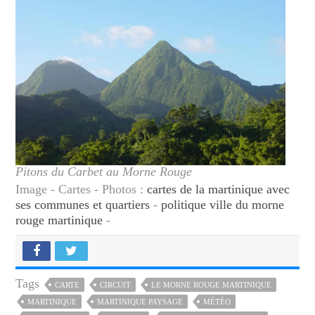
Pitons du Carbet au Morne Rouge
Image - Cartes - Photos :
cartes de la martinique avec
ses communes et quartiers
-
politique ville du morne
rouge martinique
-
Tags
CARTE
CIRCUIT
LE MORNE ROUGE MARTINIQUE
MARTINIQUE
MARTINIQUE PAYSAGE
MÉTÉO