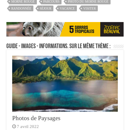
MORNE ROUGE
PARCOURS
PHOTO DU MORNE ROUGE
RANDONNÉE
SÉJOUR
VACANCE
VISITER
Guide - Images - Informations. Sur le même thème :
Photos de Paysages
7 avril 2022