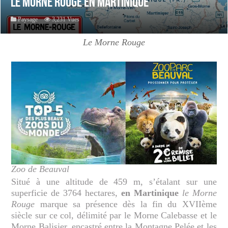
Le Morne Rouge en Martinique
Paysage
3,231 Vues
Le Morne Rouge
Zoo de Beauval
Situé à une altitude de 459 m, s’étalant sur une
superficie de 3764 hectares,
en Martinique
le Morne
Rouge
marque sa présence dès la fin du XVIIème
siècle sur ce col, délimité par le Morne Calebasse et le
Morne Balisier, encastré entre la Montagne Pelée et les