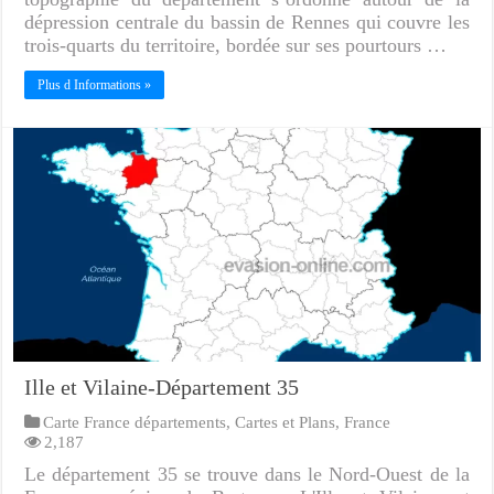
dépression centrale du bassin de Rennes qui couvre les
trois-quarts du territoire, bordée sur ses pourtours …
Plus d Informations »
Ille et Vilaine-Département 35
Carte France départements
,
Cartes et Plans
,
France
2,187
Le département 35 se trouve dans le Nord-Ouest de la