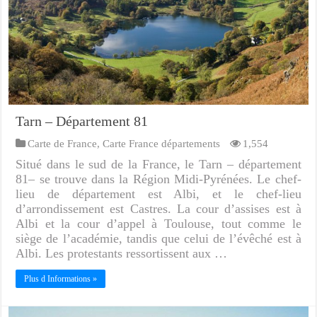
Tarn – Département 81
Carte de France
,
Carte France départements
1,554
Situé dans le sud de la France, le Tarn – département
81– se trouve dans la Région Midi-Pyrénées. Le chef-
lieu de département est Albi, et le chef-lieu
d’arrondissement est Castres. La cour d’assises est à
Albi et la cour d’appel à Toulouse, tout comme le
siège de l’académie, tandis que celui de l’évêché est à
Albi. Les protestants ressortissent aux …
Plus d Informations »