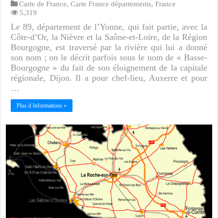
Carte de France
,
Carte France départements
,
France
5,319
Le 89, département de l’Yonne, qui fait partie, avec la
Côte-d’Or, la Nièvre et la Saône-et-Loire, de la Région
Bourgogne, est traversé par la rivière qui lui a donné
son nom ; on le décrit parfois sous le nom de « Basse-
Bourgogne » du fait de son éloignement de la capitale
régionale, Dijon. Il a pour chef-lieu, Auxerre et pour
…
Plus d Informations »