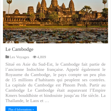
Le Cambodge
Les Voyages
4,809
Situé en Asie du Sud-Est, le Cambodge fait partie de
l’ancienne Indochine française. Appelé également le
Royaume du Cambodge, le pays compte un peu plus
de 15 millions d’habitants qui peuplent ses contrées.
La capitale du Cambodge est Phnom Penh. Partir au
Cambodge Le Cambodge était auparavant l’Empire
Kmers bouddhiste et hindouiste jusqu’au 16e siècle. La
Thaïlande, le Laos et …
Plus d Informations »