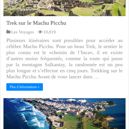
Trek sur le Machu Picchu
Les Voyages
10,819
Plusieurs itinéraires sont possibles pour accéder au
célèbre Machu Picchu. Pour un beau Trek, le sentier le
plus connu est le «chemin de l’Inca», il en existe
d’autres moins fréquentés, comme la route qui passe
par la montagne Salkantay, la randonnée est un peu
plus longue et s’effectue en cinq jours. Trekking sur le
Machu Picchu Avant de vous lancer dans …
Plus d Informations »