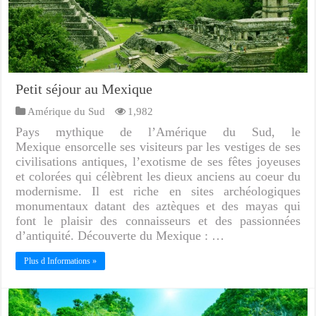
Petit séjour au Mexique
Amérique du Sud
1,982
Pays mythique de l’Amérique du Sud, le
Mexique ensorcelle ses visiteurs par les vestiges de ses
civilisations antiques, l’exotisme de ses fêtes joyeuses
et colorées qui célèbrent les dieux anciens au coeur du
modernisme. Il est riche en sites archéologiques
monumentaux datant des aztèques et des mayas qui
font le plaisir des connaisseurs et des passionnées
d’antiquité. Découverte du Mexique : …
Plus d Informations »