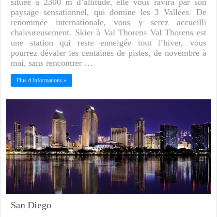
située à 2300 m d’altitude, elle vous ravira par son
paysage sensationnel, qui domine les 3 Vallées. De
renommée internationale, vous y serez accueilli
chaleureusement. Skier à Val Thorens Val Thorens est
une station qui reste enneigée tout l’hiver, vous
pourrez dévaler les centaines de pistes, de novembre à
mai, sans rencontrer …
Plus d Informations »
San Diego