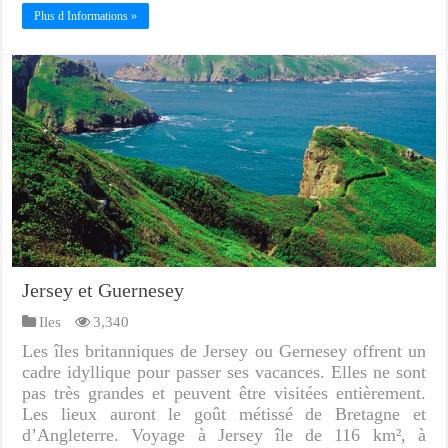
Plus d Informations »
Jersey et Guernesey
Iles
3,340
Les îles britanniques de Jersey ou Gernesey offrent un
cadre idyllique pour passer ses vacances. Elles ne sont
pas très grandes et peuvent être visitées entièrement.
Les lieux auront le goût métissé de Bretagne et
d’Angleterre. Voyage à Jersey île de 116 km², à