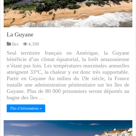
La Guyane
Iles
4,398
Seul territoire français en Amérique, la Guyane
bénéficie d’un climat équatorial, la forêt amazonienne
n’étant pas loin. Les températures maximales annuelles
atteignent 33°C, la chaleur y est donc très supportable.
Partir en Guyane Au milieu du 19e siècle, la France
installe une administration pénitentiaire sur les îles de
Guyane. Plus de 80 000 prisonniers seront déportés au
bagne des îles …
Plus d Informations »