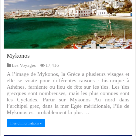
Mykonos
Les Voyages
17,416
A l’image de Mykonos, la Grèce a plusieurs visages et
elle se visite pour différentes raisons : historique à
Athènes, farniente ou lieu de fête sur les îles. Les îles
grecques sont nombreuses, mais les plus connues sont
les Cyclades. Partir sur Mykonos Au nord dans
l’archipel grec, dans la mer Egée méridionale, l’île de
Mykonos est probablement la plus …
Plus d Informations »