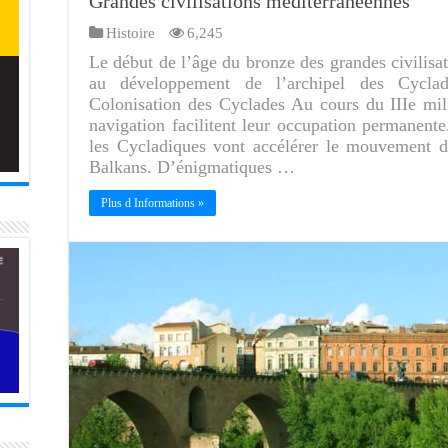
Grandes civilisations méditerranéennes
Histoire
6,245
Le début de l’âge du bronze des grandes civilisa
au développement de l’archipel des Cyclad
Colonisation des Cyclades Au cours du IIIe mil
navigation facilitent leur occupation permanente
les Cycladiques vont accélérer le mouvement de
Balkans. D’énigmatiques …
Plus d Informations »