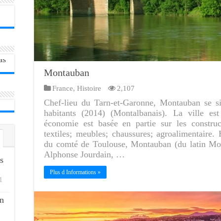
Montauban
France
,
Histoire
2,107
Chef-lieu du Tarn-et-Garonne, Montauban se si
habitants (2014) (Montalbanais). La ville es
économie est basée en partie sur les construct
textiles; meubles; chaussures; agroalimentaire
du comté de Toulouse, Montauban (du latin Mon
Alphonse Jourdain, …
s
Plus d Informations »
1
n