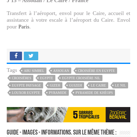
J 15 – Assouan / Le Caire / France
Transfert à l’aéroport, envol pour le Caire, accueil et
assistance à votre escale à l’aéroport du Caire. Envol
pour
Paris
.
Tags
ABU SIMBEL
ASSOUAN
CROISIÈRE EN EGYPTE
CROISIÈRES
EGYPTE
EGYPTE CROISIÈRE NIL
EGYPTE PAYSAGE
GIZEH
GUIZEH
LE CAIRE
LE NIL
LOUXOR EGYPTE
PYRAMIDE
PYRAMIDE DE KHÉOPS
Guide - Images - Informations. Sur le même thème :