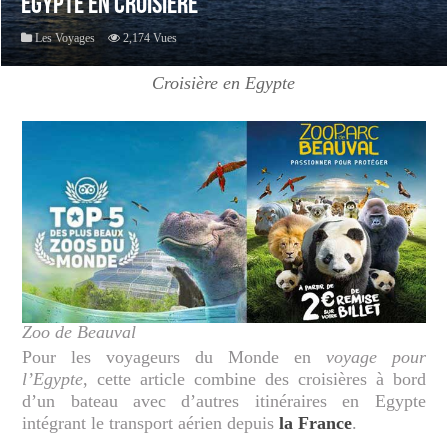
Egypte en croisiere
Les Voyages
2,174 Vues
Croisière en Egypte
Zoo de Beauval
Pour les voyageurs du Monde en
voyage pour
l’Egypte
, cette article combine des croisières à bord
d’un bateau avec d’autres itinéraires en Egypte
intégrant le transport aérien depuis
la France
.