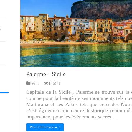
0
Palerme – Sicile
Ville
8,658
Capitale de la Sicile , Palerme se trouve sur la 
connue pour la beauté de ses monuments tels que
Martorana et ses Palais tels que ceux des Nor
c’est également un centre historique renommé,
importance, pour les événements sacrés …
Plus d Informations »