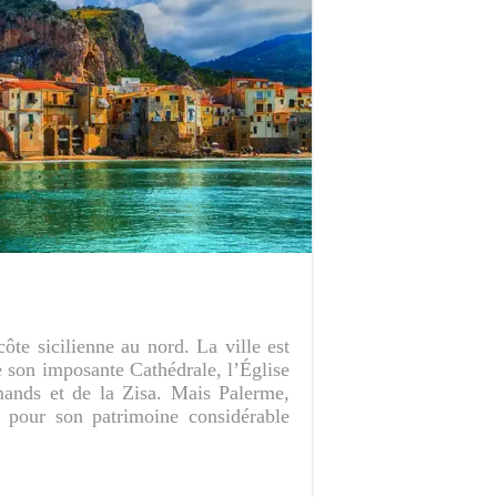
côte sicilienne au nord. La ville est
 son imposante Cathédrale, l’Église
mands et de la Zisa. Mais Palerme,
 pour son patrimoine considérable