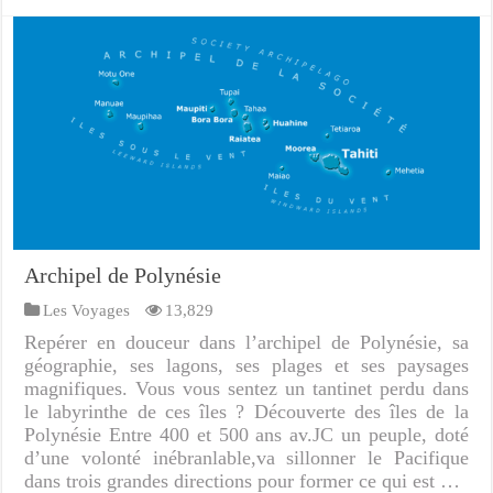
Archipel de Polynésie
Les Voyages
13,829
Repérer en douceur dans l’archipel de Polynésie, sa
géographie, ses lagons, ses plages et ses paysages
magnifiques. Vous vous sentez un tantinet perdu dans
le labyrinthe de ces îles ? Découverte des îles de la
Polynésie Entre 400 et 500 ans av.JC un peuple, doté
d’une volonté inébranlable,va sillonner le Pacifique
dans trois grandes directions pour former ce qui est …