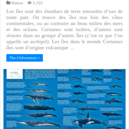
Nature
3,102
Les îles sont des étendues de terre entourées d’eau de
toute part. On trouve des îles non loin des côtes
continentales, ou au contraire au beau milieu des mers
et des océans. Certaines sont isolées, d’autres sont
réunies dans un groupe d’autres îles (c’est ce que l’on
appelle un archipel). Les îles dans le monde Certaines
îles sont d’origine volcanique …
Plus d Informations »