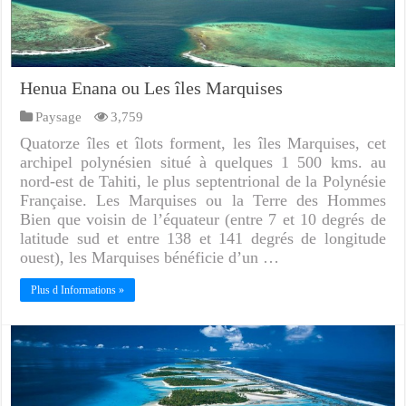
Henua Enana ou Les îles Marquises
Paysage
3,759
Quatorze îles et îlots forment, les îles Marquises, cet
archipel polynésien situé à quelques 1 500 kms. au
nord-est de Tahiti, le plus septentrional de la Polynésie
Française. Les Marquises ou la Terre des Hommes
Bien que voisin de l’équateur (entre 7 et 10 degrés de
latitude sud et entre 138 et 141 degrés de longitude
ouest), les Marquises bénéficie d’un …
Plus d Informations »