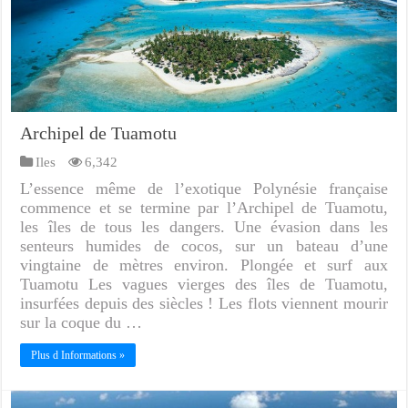
Archipel de Tuamotu
Iles
6,342
L’essence même de l’exotique Polynésie française
commence et se termine par l’Archipel de Tuamotu,
les îles de tous les dangers. Une évasion dans les
senteurs humides de cocos, sur un bateau d’une
vingtaine de mètres environ. Plongée et surf aux
Tuamotu Les vagues vierges des îles de Tuamotu,
insurfées depuis des siècles ! Les flots viennent mourir
sur la coque du …
Plus d Informations »