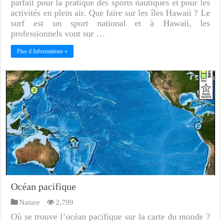
parfait pour la pratique des sports nautiques et pour les
activités en plein air. Que faire sur les îles Hawaii ? Le
surf est un sport national et à Hawaii, les
professionnels vont sur …
Plus d Informations »
Océan pacifique
Nature
2,799
Où se trouve l’océan pacifique sur la carte du monde ?