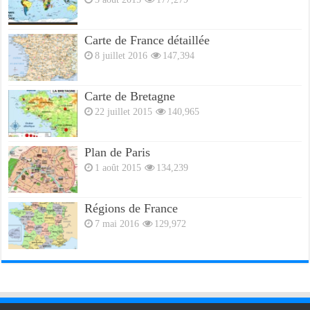
Carte du Monde – Plan des Pays – Images
3 août 2015
177,279
Carte de France détaillée
8 juillet 2016
147,394
Carte de Bretagne
22 juillet 2015
140,965
Plan de Paris
1 août 2015
134,239
Régions de France
7 mai 2016
129,972