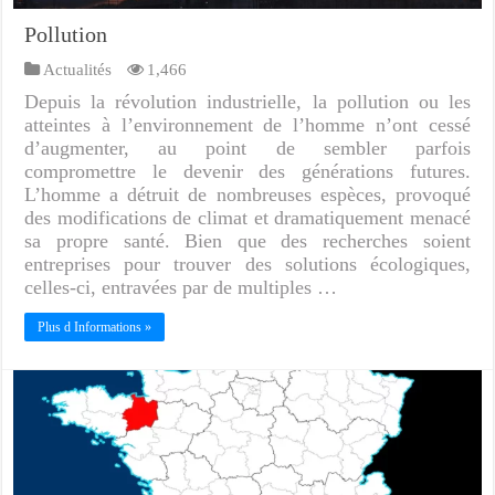
Pollution
Actualités
1,466
Depuis la révolution industrielle, la pollution ou les
atteintes à l’environnement de l’homme n’ont cessé
d’augmenter, au point de sembler parfois
compromettre le devenir des générations futures.
L’homme a détruit de nombreuses espèces, provoqué
des modifications de climat et dramatiquement menacé
sa propre santé. Bien que des recherches soient
entreprises pour trouver des solutions écologiques,
celles-ci, entravées par de multiples …
Plus d Informations »