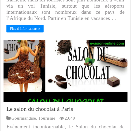
via un vol Tunisie, surtout que les aéroports
internationaux sont nombreux dans ce pays de
l’Afrique du Nord. Partir en Tunisie en vacances …
Plus d Informations »
Le salon du chocolat à Paris
Gourmandise
,
Tourisme
2,649
Evènement incontournable, le Salon du chocolat de