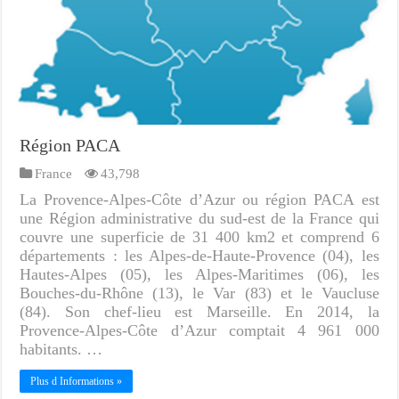
Région PACA
France
43,798
La Provence-Alpes-Côte d’Azur ou région PACA est
une Région administrative du sud-est de la France qui
couvre une superficie de 31 400 km2 et comprend 6
départements : les Alpes-de-Haute-Provence (04), les
Hautes-Alpes (05), les Alpes-Maritimes (06), les
Bouches-du-Rhône (13), le Var (83) et le Vaucluse
(84). Son chef-lieu est Marseille. En 2014, la
Provence-Alpes-Côte d’Azur comptait 4 961 000
habitants. …
Plus d Informations »