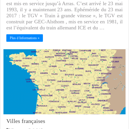
est mis en service jusqu’à Arras. C’est arrivé le 23 mai
1993, il y a maintenant 23 ans. Ephéméride du 23 mai
2017 : le TGV « Train à grande vitesse », le TGV est
construit par GEC-Alsthom , mis en service en 1981, il
est l’équivalent du train allemand ICE et du …
Plus d Informations »
Villes françaises