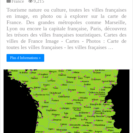
France
9,215
Tourisme nature ou culture, toutes les villes françaises
en image, en photo ou à explorer sur la carte de
France. Des grandes métropoles comme Marseille,
Lyon ou encore la capitale française, Paris, découvrez
les trésors des villes françaises touristiques. Cartes des
villes de France Image - Cartes - Photos : Carte de
toutes les villes françaises - les villes fraçaises …
Plus d Informations »