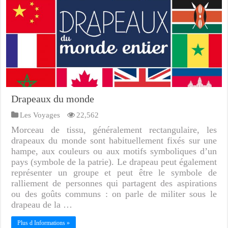
Drapeaux du monde
Les Voyages
22,562
Morceau de tissu, généralement rectangulaire, les
drapeaux du monde sont habituellement fixés sur une
hampe, aux couleurs ou aux motifs symboliques d’un
pays (symbole de la patrie). Le drapeau peut également
représenter un groupe et peut être le symbole de
ralliement de personnes qui partagent des aspirations
ou des goûts communs : on parle de militer sous le
drapeau de la …
Plus d Informations »