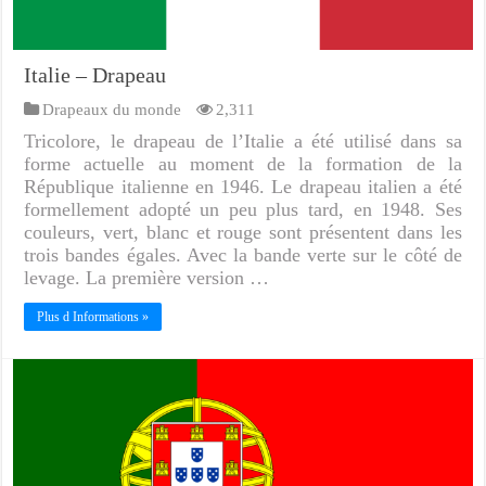
Italie – Drapeau
Drapeaux du monde
2,311
Tricolore, le drapeau de l’Italie a été utilisé dans sa
forme actuelle au moment de la formation de la
République italienne en 1946. Le drapeau italien a été
formellement adopté un peu plus tard, en 1948. Ses
couleurs, vert, blanc et rouge sont présentent dans les
trois bandes égales. Avec la bande verte sur le côté de
levage. La première version …
Plus d Informations »