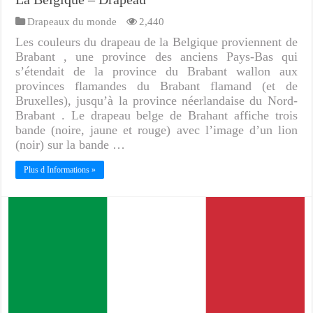
Drapeaux du monde
2,440
Les couleurs du drapeau de la Belgique proviennent de
Brabant , une province des anciens Pays-Bas qui
s’étendait de la province du Brabant wallon aux
provinces flamandes du Brabant flamand (et de
Bruxelles), jusqu’à la province néerlandaise du Nord-
Brabant . Le drapeau belge de Brahant affiche trois
bande (noire, jaune et rouge) avec l’image d’un lion
(noir) sur la bande …
Plus d Informations »