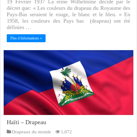
19 Février 1937 La reine Wilhelmine décidé par le
décret que: « Les couleurs du drapeau du Royaume des
Pays-Bas seraient le rouge, le blanc et le bleu. » En
1958, les couleurs des Pays bas (drapeau) ont été
définies …
Plus d Informations »
Haïti – Drapeau
Drapeaux du monde
1,072