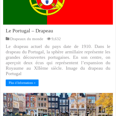
Le Portugal – Drapeau
Drapeaux du monde
9,632
Le drapeau actuel du pays date de 1910. Dans le
drapeau du Portugal, la sphère armillaire représente les
grandes découvertes portugaises. En son centre, on
aperçoit deux écus qui représentent l’expansion du
Royaume au XIIème siècle. Image du drapeau du
Portugal
Plus d Informations »