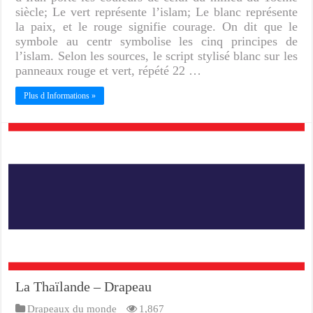
siècle; Le vert représente l’islam; Le blanc représente
la paix, et le rouge signifie courage. On dit que le
symbole au centr symbolise les cinq principes de
l’islam. Selon les sources, le script stylisé blanc sur les
panneaux rouge et vert, répété 22 …
Plus d Informations »
La Thaïlande – Drapeau
Drapeaux du monde
1,867