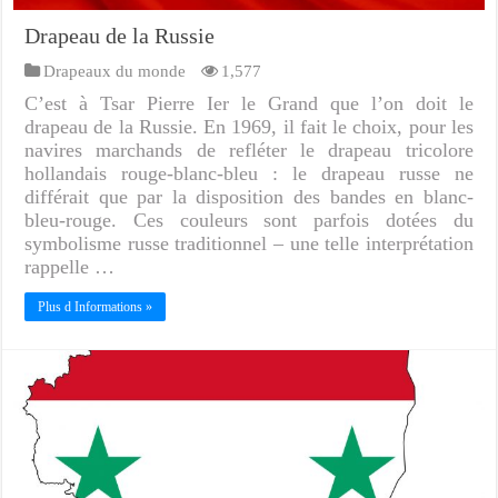
Drapeau de la Russie
Drapeaux du monde
1,577
C’est à Tsar Pierre Ier le Grand que l’on doit le
drapeau de la Russie. En 1969, il fait le choix, pour les
navires marchands de refléter le drapeau tricolore
hollandais rouge-blanc-bleu : le drapeau russe ne
différait que par la disposition des bandes en blanc-
bleu-rouge. Ces couleurs sont parfois dotées du
symbolisme russe traditionnel – une telle interprétation
rappelle …
Plus d Informations »