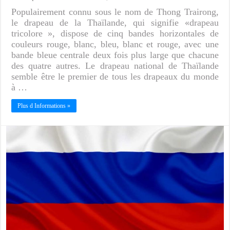
Populairement connu sous le nom de Thong Trairong,
le drapeau de la Thaïlande, qui signifie «drapeau
tricolore », dispose de cinq bandes horizontales de
couleurs rouge, blanc, bleu, blanc et rouge, avec une
bande bleue centrale deux fois plus large que chacune
des quatre autres. Le drapeau national de Thaïlande
semble être le premier de tous les drapeaux du monde
à …
Plus d Informations »