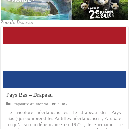
Zoo de Beauval
Pays Bas – Drapeau
Drapeaux du monde
3,082
Le tricolore néerlandais est le drapeau des Pays-
Bas (qui comprend les Antilles néerlandaises , Aruba et
jusqu’à son indépendance en 1975 , le Suriname .Le