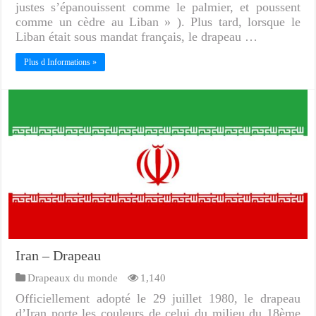
justes s’épanouissent comme le palmier, et poussent
comme un cèdre au Liban » ). Plus tard, lorsque le
Liban était sous mandat français, le drapeau …
Plus d Informations »
Iran – Drapeau
Drapeaux du monde
1,140
Officiellement adopté le 29 juillet 1980, le drapeau
d’Iran porte les couleurs de celui du milieu du 18ème