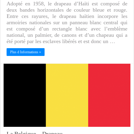
Adopté en 1958, le drapeau d’Haïti est composé de
deux bandes horizontales de couleur bleue et rouge.
Entre ces rayures, le drapeau haïtien incorpore les
armoiries nationales sur un panneau blanc central qui
est composé d’un rectangle blanc avec l’emblème
national, un palmier, de canons et d’un chapeau qui a
été porté par les esclaves libérés et est donc un …
Plus d Informations »
La Belgique – Drapeau