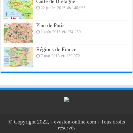
Carte de Bretagne
22 juillet 2015
140,965
Plan de Paris
1 août 2015
134,239
Régions de France
7 mai 2016
129,972
© Copyright 2022, - evasion-online.com - Tous droits
réservés