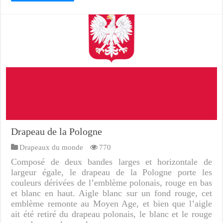
Drapeau de la Pologne
Drapeaux du monde
770
Composé de deux bandes larges et horizontale de
largeur égale, le drapeau de la Pologne porte les
couleurs dérivées de l’emblème polonais, rouge en bas
et blanc en haut. Aigle blanc sur un fond rouge, cet
emblème remonte au Moyen Age, et bien que l’aigle
ait été retiré du drapeau polonais, le blanc et le rouge