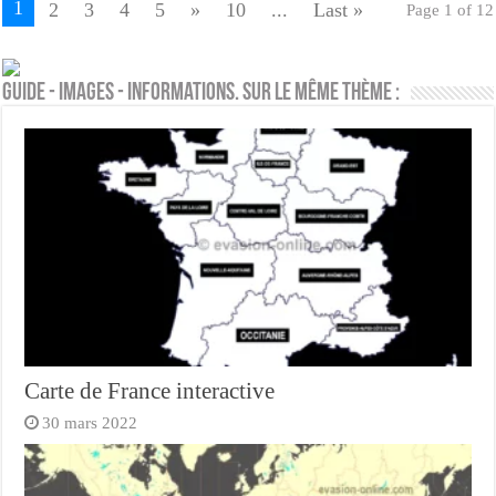
1
2
3
4
5
»
10
...
Last »
Page 1 of 12
Guide - Images - Informations. Sur le même thème :
Carte de France interactive
30 mars 2022