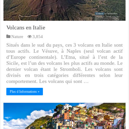
Volcans en Italie
Nature
3,854
Situés dans le sud du pays, ces 3 volcans en Italie sont
tous actifs. Le Vésuve, à Naples (seul volcan actif
d’Europe continentale). L’Etna, situé à l’est de la
Sicile, est l’un des volcans les plus actifs au monde. Le
dernier volcan étant le Stromboli. Les volcans sont
divisés en trois catégories différentes selon leur
comportement. Les volcans qui sont …
Plus d Informations »