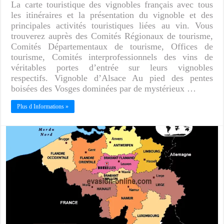
La carte touristique des vignobles français avec tous
les itinéraires et la présentation du vignoble et des
principales activités touristiques liées au vin. Vous
trouverez auprès des Comités Régionaux de tourisme,
Comités Départementaux de tourisme, Offices de
tourisme, Comités interprofessionnels des vins de
véritables portes d’entrée sur leurs vignobles
respectifs. Vignoble d’Alsace Au pied des pentes
boisées des Vosges dominées par de mystérieux …
Plus d Informations »