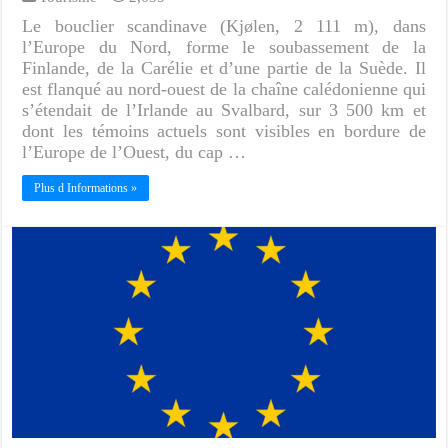
Le bouclier scandinave (Kjølen, 2 111 m), dans
l’Europe du Nord, forme le soubassement de la
Finlande, de la Carélie et d’une partie de la Suède. Il
est flanqué au nord-ouest de la chaîne calédonienne qui
s’étendait de l’Irlande au Svalbard, sur 3 500 km et
dont les témoins actuels sont visibles en bordure de
l’Europe de l’Ouest, du cap …
Plus d Informations »