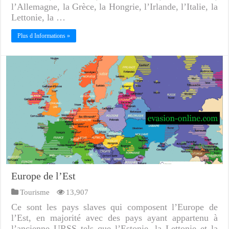
l’Allemagne, la Grèce, la Hongrie, l’Irlande, l’Italie, la
Lettonie, la …
Plus d Informations »
Europe de l’Est
Tourisme
13,907
Ce sont les pays slaves qui composent l’Europe de
l’Est, en majorité avec des pays ayant appartenu à
l’ancienne URSS tels que l’Estonie, la Lettonie et la