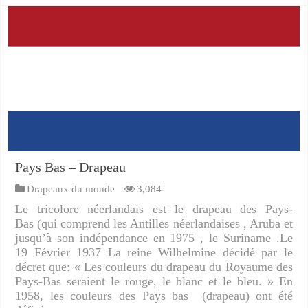
Pays Bas – Drapeau
Drapeaux du monde
3,084
Le tricolore néerlandais est le drapeau des Pays-
Bas (qui comprend les Antilles néerlandaises , Aruba et
jusqu’à son indépendance en 1975 , le Suriname .Le
19 Février 1937 La reine Wilhelmine décidé par le
décret que: « Les couleurs du drapeau du Royaume des
Pays-Bas seraient le rouge, le blanc et le bleu. » En
1958, les couleurs des Pays bas (drapeau) ont été