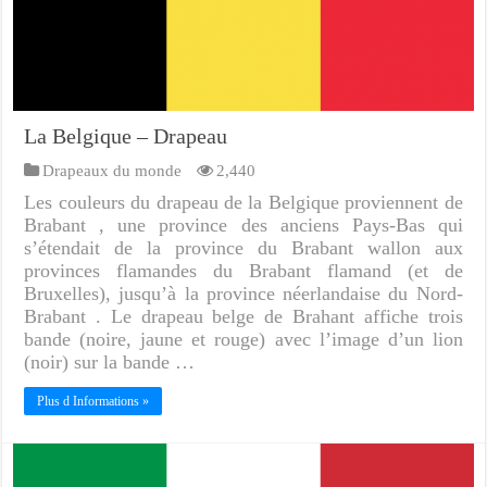
La Belgique – Drapeau
Drapeaux du monde
2,440
Les couleurs du drapeau de la Belgique proviennent de
Brabant , une province des anciens Pays-Bas qui
s’étendait de la province du Brabant wallon aux
provinces flamandes du Brabant flamand (et de
Bruxelles), jusqu’à la province néerlandaise du Nord-
Brabant . Le drapeau belge de Brahant affiche trois
bande (noire, jaune et rouge) avec l’image d’un lion
(noir) sur la bande …
Plus d Informations »