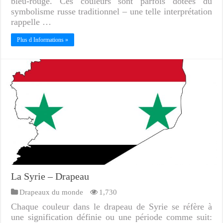
bleu-rouge. Ces couleurs sont parfois dotées du
symbolisme russe traditionnel – une telle interprétation
rappelle …
Plus d Informations »
La Syrie – Drapeau
Drapeaux du monde
1,730
Chaque couleur dans le drapeau de Syrie se réfère à
une signification définie ou une période comme suit: