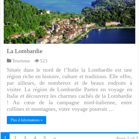
La Lombardie
Tourisme
523
Située dans le nord de l’Italie la Lombardie est une
région riche en histoire, culture et traditions. Elle offre,
par ailleurs, de nombreux et de beaux endroits à
visiter. La région de Lombardie Partez en voyage en
Italie et découvrez les charmes cachés de la Lombardie
! Au cœur de la campagne nord-italienne, entre
collines et montagnes, votre voyage pourrait …
Plus d Informations »
1
2
3
4
5
»
Page 1 of 5