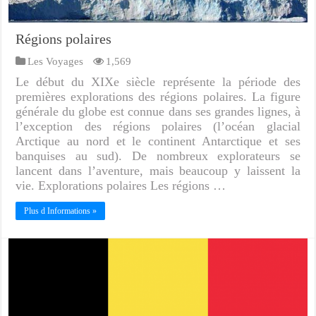
Régions polaires
Les Voyages
1,569
Le début du XIXe siècle représente la période des
premières explorations des régions polaires. La figure
générale du globe est connue dans ses grandes lignes, à
l’exception des régions polaires (l’océan glacial
Arctique au nord et le continent Antarctique et ses
banquises au sud). De nombreux explorateurs se
lancent dans l’aventure, mais beaucoup y laissent la
vie. Explorations polaires Les régions …
Plus d Informations »