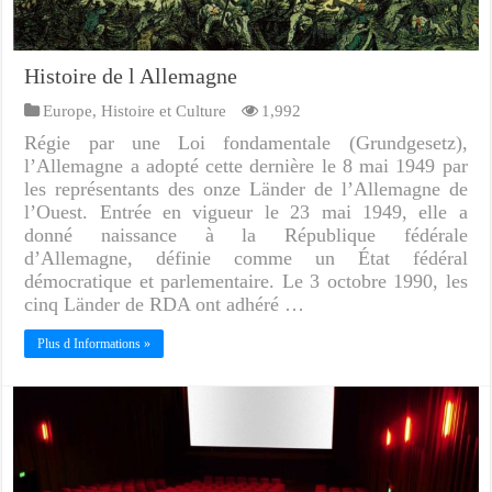
Histoire de l Allemagne
Europe
,
Histoire et Culture
1,992
Régie par une Loi fondamentale (Grundgesetz),
l’Allemagne a adopté cette dernière le 8 mai 1949 par
les représentants des onze Länder de l’Allemagne de
l’Ouest. Entrée en vigueur le 23 mai 1949, elle a
donné naissance à la République fédérale
d’Allemagne, définie comme un État fédéral
démocratique et parlementaire. Le 3 octobre 1990, les
cinq Länder de RDA ont adhéré …
Plus d Informations »