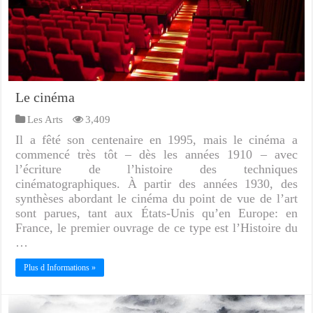
Le cinéma
Les Arts
3,409
Il a fêté son centenaire en 1995, mais le cinéma a
commencé très tôt – dès les années 1910 – avec
l’écriture de l’histoire des techniques
cinématographiques. À partir des années 1930, des
synthèses abordant le cinéma du point de vue de l’art
sont parues, tant aux États-Unis qu’en Europe: en
France, le premier ouvrage de ce type est l’Histoire du
…
Plus d Informations »