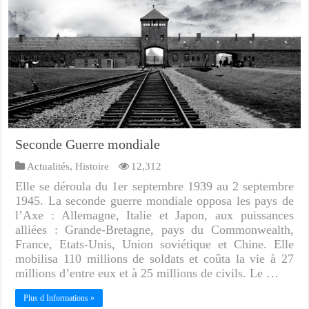
Seconde Guerre mondiale
Actualités
,
Histoire
12,312
Elle se déroula du 1er septembre 1939 au 2 septembre
1945. La seconde guerre mondiale opposa les pays de
l’Axe : Allemagne, Italie et Japon, aux puissances
alliées : Grande-Bretagne, pays du Commonwealth,
France, Etats-Unis, Union soviétique et Chine. Elle
mobilisa 110 millions de soldats et coûta la vie à 27
millions d’entre eux et à 25 millions de civils. Le …
Plus d Informations »