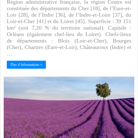
Région administrative française, la région Centre est
constituée des départements du Cher [18], de l’Eure-et-
Loir [28], de l’Indre [36], de l’Indre-et-Loire [37], du
Loir-et-Cher [41] et du Loiret [45]. Superficie : 39 151
km² (soit 7,20 % du territoire national). Capitale :
Orléans (également chef-lieu du Loiret). Chefs-lieux
de départements : Blois (Loir-et-Cher), Bourges
(Cher), Chartres (Eure-et-Loir), Châteauroux (Indre) et
…
Plus d Informations »