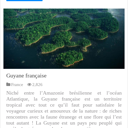
Guyane française
France
2,826
Niché entre l’Amazonie brésilienne et l’océan
Atlantique, la Guyane française est un territoire
tropical avec tout ce qu’il faut pour satisfaire le
voyageur curieux et amoureux de la nature : de riches
rencontres avec la faune étranege et une flore qui l’est
tout autant ! La Guyane est un pays peu peuplé qui