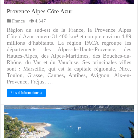
Provence Alpes Côte Azur
France
4,347
Région du sud-est de la France, la Provence Alpes
Côte d Azur couvre 31 400 km² et compte environ 4,89
millions d’habitants. La région PACA regroupe les
départements des Alpes-de-Haute-Provence, des
Hautes-Alpes, des Alpes-Maritimes, des Bouches-du-
Rhône, du Var et du Vaucluse. Ses principales villes
sont : Marseille, qui est la capitale régionale, Nice,
Toulon, Grasse, Cannes, Antibes, Avignon, Aix-en-
Provence, Fréjus, …
Plus d Informations »