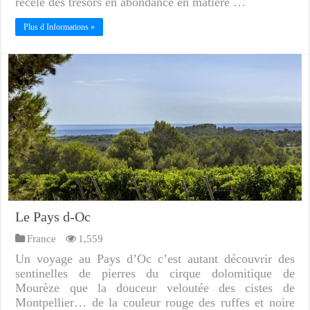
recèle des trésors en abondance en matière …
Plus d Informations »
Le Pays d-Oc
France
1,559
Un voyage au Pays d’Oc c’est autant découvrir des
sentinelles de pierres du cirque dolomitique de
Mourèze que la douceur veloutée des cistes de
Montpellier… de la couleur rouge des ruffes et noire