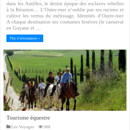
dans les Antilles, le destin épique des esclaves rebelles
à la Réunion… L’Outre-mer n’oublie pas ses racines et
cultive les vertus du métissage. Identités d’Outre-mer
A chaque destination ses coutumes festives (le carnaval
en Guyane et …
Plus d Informations »
Tourisme équestre
Les Voyages
988