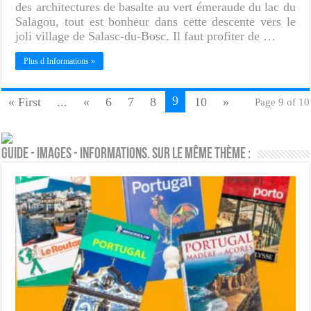
des architectures de basalte au vert émeraude du lac du
Salagou, tout est bonheur dans cette descente vers le
joli village de Salasc-du-Bosc. Il faut profiter de …
Plus d Informations »
9
« First
...
«
6
7
8
10
»
Page 9 of 10
Guide - Images - Informations. Sur le même thème :