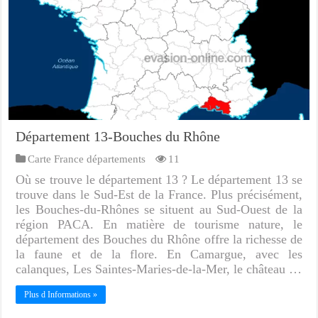
Département 13-Bouches du Rhône
Carte France départements
11
Où se trouve le département 13 ? Le département 13 se
trouve dans le Sud-Est de la France. Plus précisément,
les Bouches-du-Rhônes se situent au Sud-Ouest de la
région PACA. En matière de tourisme nature, le
département des Bouches du Rhône offre la richesse de
la faune et de la flore. En Camargue, avec les
calanques, Les Saintes-Maries-de-la-Mer, le château …
Plus d Informations »