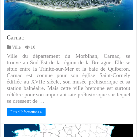
Carnac
Ville
10
Ville du département du Morbihan, Carnac, se
trouve au Sud-Est de la région de la Bretagne. Elle se
situe entre la Trinité-sur-Mer et la baie de Quiberon.
Carnac est connue pour son église Saint-Cornély
édifiée au XVIIe siècle, son musée préhistorique et sa
station balnéaire. Mais cette ville bretonne est surtout
célèbre pour son important site préhistorique sur lequel
se dressent de …
Plus d Informations »