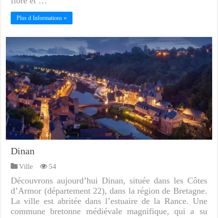
flore et …
Plus d Informations »
Dinan
Ville
54
Découvrons aujourd’hui Dinan, située dans les Côtes
d’Armor (département 22), dans la région de Bretagne.
La ville est abritée dans l’estuaire de la Rance. Une
commune bretonne médiévale magnifique, qui a su