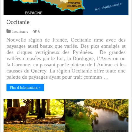
Occitanie
Tourisme
6
Nouvelle région de France, Occitanie rime avec des
paysages aussi beaux que variés. Des pics enneigés et
des cirques vertigineux des Pyrénées. De grandes
vallées creusées par le Lot, la Dordogne, l’Aveyron ou
la Garonne, en passant par le plateau de l’Aubrac et les
causses du Quercy. La région Occitanie offre toute une
palette de paysages ayant pour trait commun …
Plus d Informations »