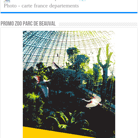
Photo - carte france departements
PROMO ZOO PARC DE BEAUVAL