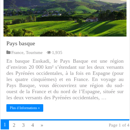
Pays basque
France
,
Tourisme
1,935
En basque Euskadi, le Pays Basque est une région
d’environ 20 000 km² s’étendant sur les deux versants
des Pyrénées occidentales, à la fois en Espagne (pour
les quatre cinquièmes) et en France. En voyage au
Pays Basque, vous découvrirez une région du sud-
ouest de la France et du nord de l’Espagne, située sur
les deux versants des Pyrénées occidentales, …
Plus d Informations »
1
2
3
4
»
Page 1 of 4