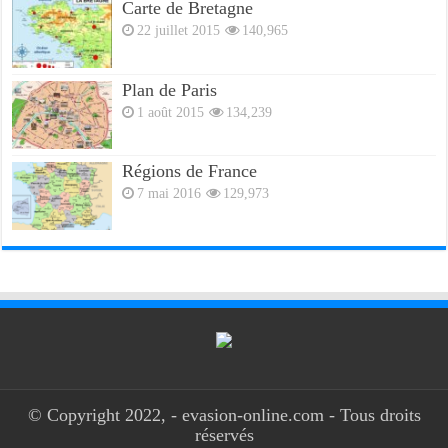
Carte de Bretagne
22 juillet 2015
140,965
Plan de Paris
1 août 2015
134,239
Régions de France
7 mai 2016
129,973
© Copyright 2022, - evasion-online.com - Tous droits
réservés