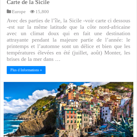
Carte de la Sicile
Europe
15,800
Avec des parties de l’île, la Sicile -voir carte ci dessous
-est sur la même latitude que la côte nord-africaine
avec un climat doux qui en fait une destination
attrayante pendant la majeure partie de l’année: le
printemps et l’automne sont un délice et bien que les
températures élevées en été (juillet, août) Monter, les
brises de la mer dans …
Plus d Informations »