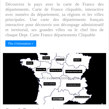
Découvrez le pays avec la carte de France des
départements. Carte de France cliquable, interactive
avec numéro du département, sa régions et les villes
principales. Une carte des départements français
interactive pour découvrir son découpage administratif
et territorial, ses grandes villes ou le chef lieu de
chaque Dept. Carte France départements Cliquable
Plus d Informations »