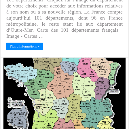
de votre choix pour accéder aux informations relatives
à son nom ou à sa nouvelle région. La France compte
aujourd’hui 101 départements, dont 96 en France
métropolitaine, le reste étant lié aux département
d’Outre-Mer. Carte des 101 départements français
Image - Cartes …
Plus d Informations »