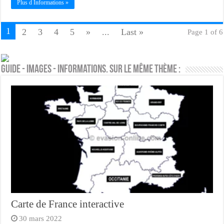
Plus d Informations »
1
2
3
4
5
»
...
Last »
Page 1 of 6
Guide - Images - Informations. Sur le même thème :
Carte de France interactive
30 mars 2022