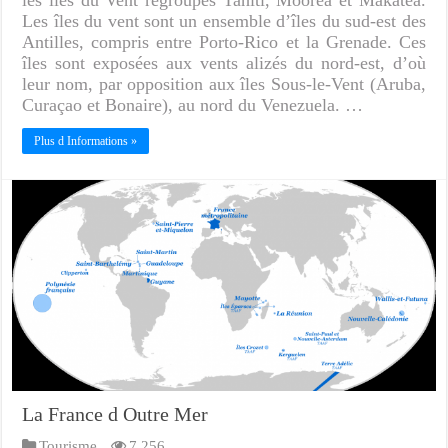
Les îles du vent sont un ensemble d’îles du sud-est des
Antilles, compris entre Porto-Rico et la Grenade. Ces
îles sont exposées aux vents alizés du nord-est, d’où
leur nom, par opposition aux îles Sous-le-Vent (Aruba,
Curaçao et Bonaire), au nord du Venezuela. …
Plus d Informations »
La France d Outre Mer
Tourisme
7,256