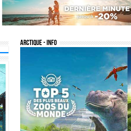
arctique
- Info