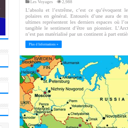
Les Voyages
2,988
L’absolu et l’extrême, c’est ce qu’évoquent l
polaires en général. Entourés d’une aura de my
ultimes représentent les derniers espaces où l
tangible le sentiment d’être un pionnier. L’Ar
n’est pas matérialisé par un continent à part ent
Plus d Informations »