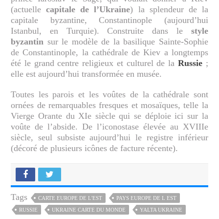
(actuelle
capitale de l’Ukraine
) la splendeur de la
capitale byzantine, Constantinople (aujourd’hui
Istanbul, en Turquie). Construite dans le
style
byzantin
sur le modèle de la basilique Sainte-Sophie
de Constantinople, la cathédrale de Kiev a longtemps
été le grand centre religieux et culturel de la
Russie
;
elle est aujourd’hui transformée en musée.
Toutes les parois et les voûtes de la cathédrale sont
ornées de remarquables fresques et mosaïques, telle la
Vierge Orante du XIe siècle qui se déploie ici sur la
voûte de l’abside. De l’iconostase élevée au XVIIIe
siècle, seul subsiste aujourd’hui le registre inférieur
(décoré de plusieurs icônes de facture récente).
Tags
CARTE EUROPE DE L'EST
PAYS EUROPE DE L EST
RUSSIE
UKRAINE CARTE DU MONDE
YALTA UKRAINE