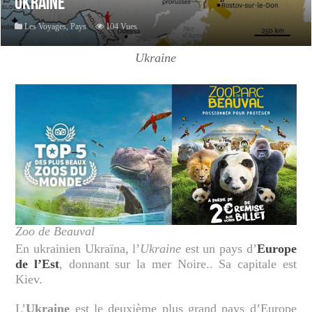
Ukraine
Les Voyages
,
Pays
104 Vues
Ukraine
Zoo de Beauval
En ukrainien Ukraïna, l’
Ukraine
est un pays d’
Europe
de l’Est
, donnant sur la mer Noire.. Sa capitale est
Kiev.
L’
Ukraine
est le deuxième plus grand pays d’Europe