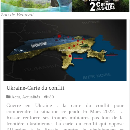
Zoo de Beauval
Ukraine-Carte du conflit
Actu
,
Actualités
80
Guerre en Ukraine : la carte du conflit pour
comprendre la situation ce jeudi 16 Mars 2022. La
Russie renforce ses troupes militaires pas loin de la
frontière ukrainienne. La carte du conflit qui oppose
l’Ukraine à la Russie, montre le déploiement et