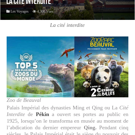
La Cité Interdite
Les Voyages
4,308 Vues
La cité interdite
Zoo de Beauval
Palais Impérial des dynasties Ming et Qing ou La
Cité
Interdite
de
Pékin
a ouvert ses portes au public en
1925, lorsqu’on le transforma en musée au moment de
l’abdication du dernier empereur
Qing.
Pendant cinq
siècles, le Palais Impérial était le siège du pouvoir des