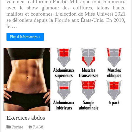
vêtement californien Pacific Mills que tout commence
avec le show glamour des coiffures, talons hauts,
maillots et couronnes. L’élection de Miss Univers 2021
se déroulera depuis la Floride aux États-Unis. En 2019,
le …
Plus d Informations »
Exercices abdos
Forme
7,438