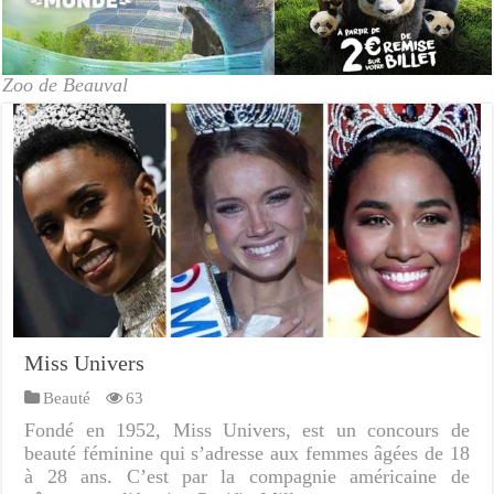
Zoo de Beauval
Miss Univers
Beauté
63
Fondé en 1952, Miss Univers, est un concours de
beauté féminine qui s’adresse aux femmes âgées de 18
à 28 ans. C’est par la compagnie américaine de