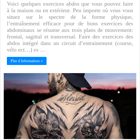
Voici quelques exercices abdos que vous pouvez faire
à la maison ou en extérieur. Peu importe où vous vous
situez sur le spectre de la forme physique,
l’entraînement efficace pour de bons exercices des
abdominaux se résume aux trois plans de mouvement:
frontal, sagittal et transversal. Faire des exercices des
abdos intégré dans un circuit d’entrainement (course,
vélo ect…) es …
Plus d Informations »