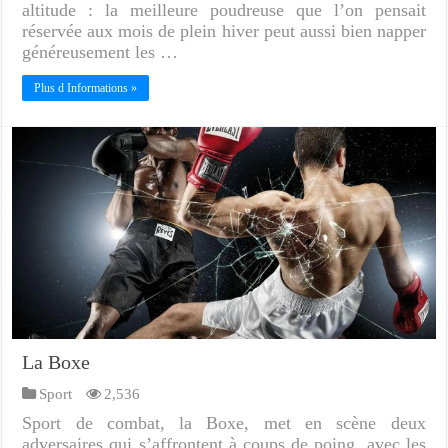
altitude : la meilleure poudreuse que l’on pensait
réservée aux mois de plein hiver peut aussi bien napper
généreusement les …
Plus d Informations »
La Boxe
Sport
2,536
Sport de combat, la Boxe, met en scène deux
adversaires qui s’affrontent à coups de poing, avec les