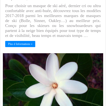
Pour choisir un masque de ski aéré, dernier cri ou ultra
confortable avec anti-buée, découvrez tous les modèles
2017-2018 parmi les meilleures marques de masques
de ski (Bolle, Sinner, Oakley…) au meilleur prix.
Conçu pour les skieurs ou les snowboardeurs qui
partent à la neige bien équipés pour tout type de temps
et de visibilité, beau temps et mauvais temps …
Plus d Informations »