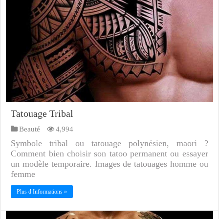
Tatouage Tribal
Beauté
4,994
Symbole tribal ou tatouage polynésien, maori ?
Comment bien choisir son tatoo permanent ou essayer
un modèle temporaire. Images de tatouages homme ou
femme
Plus d Informations »