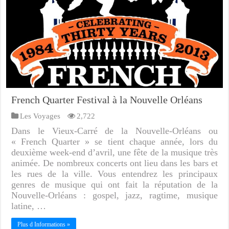
French Quarter Festival à la Nouvelle Orléans
Les Voyages
2,722
Dans le Vieux-Carré de la Nouvelle-Orléans ou
« French Quarter » se tient chaque année, lors du
deuxième week-end d’avril, une fête de la musique très
animée. De nombreux concerts ont lieu dans les bars et
les rues de la ville. Vous entendrez les principaux
genres de musique qui ont fait la réputation de la
Nouvelle-Orléans : gospel, jazz, ragtime, musique
latine, …
Plus d Informations »