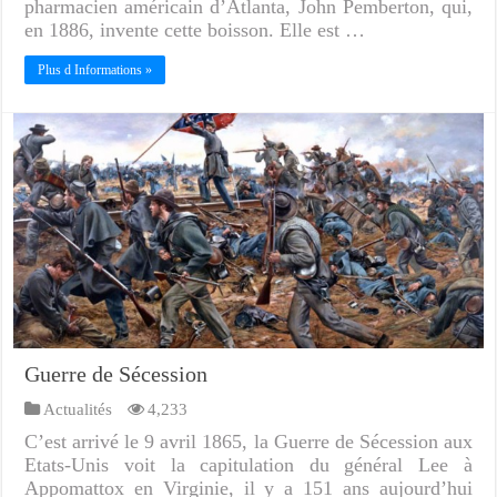
pharmacien américain d’Atlanta, John Pemberton, qui,
en 1886, invente cette boisson. Elle est …
Plus d Informations »
Guerre de Sécession
Actualités
4,233
C’est arrivé le 9 avril 1865, la Guerre de Sécession aux
Etats-Unis voit la capitulation du général Lee à
Appomattox en Virginie, il y a 151 ans aujourd’hui