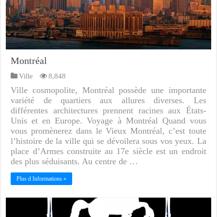
Montréal
Ville
8,848
Ville cosmopolite, Montréal possède une importante
variété de quartiers aux allures diverses. Les
différentes architectures prennent racines aux États-
Unis et en Europe. Voyage à Montréal Quand vous
vous promènerez dans le Vieux Montréal, c’est toute
l’histoire de la ville qui se dévoilera sous vos yeux. La
place d’Armes construite au 17e siècle est un endroit
des plus séduisants. Au centre de …
Plus d Informations »