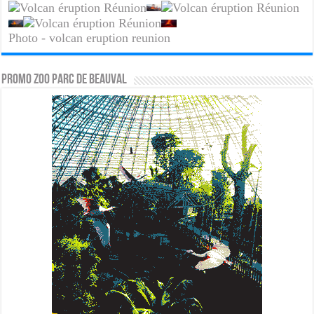
Photo - volcan eruption reunion
PROMO ZOO PARC DE BEAUVAL