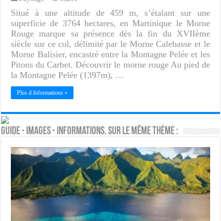
Situé à une altitude de 459 m, s’étalant sur une
superficie de 3764 hectares, en Martinique le Morne
Rouge marque sa présence dès la fin du XVIIème
siècle sur ce col, délimité par le Morne Calebasse et le
Morne Balisier, encastré entre la Montagne Pelée et les
Pitons du Carbet. Découvrir le morne rouge Au pied de
la Montagne Pelée (1397m), …
Plus d Informations »
Guide - Images - Informations. Sur le même thème :