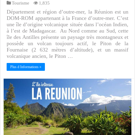
Tourisme
1,835
Département et région d’outre-mer, la Réunion est un
DOM-ROM appartenant à la France d’outre-mer. C’est
une île d’origine volcanique située dans l’océan Indien,
à l’est de Madagascar. Au Nord comme au Sud, cette
île des Antilles présente un paysage très montagneux et
possède un volcan toujours actif, le Piton de la
Fournaise (2 632 mètres d’altitude), et un massif
volcanique ancien, le Piton …
Plus d Informations »