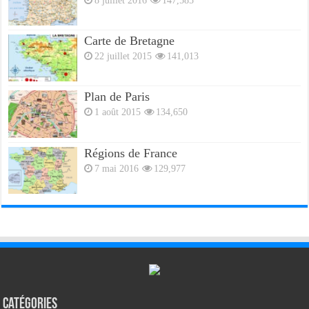
8 juillet 2016
147,585
Carte de Bretagne
22 juillet 2015
141,013
Plan de Paris
1 août 2015
134,650
Régions de France
7 mai 2016
129,977
Catégories