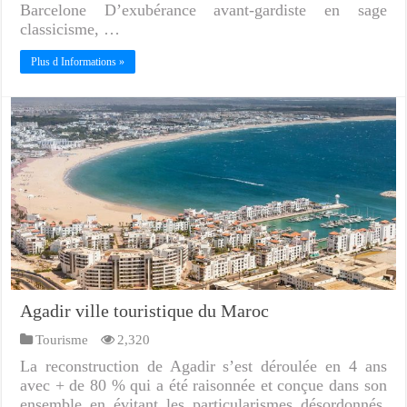
Barcelone D’exubérance avant-gardiste en sage
classicisme, …
Plus d Informations »
Agadir ville touristique du Maroc
Tourisme
2,320
La reconstruction de Agadir s’est déroulée en 4 ans
avec + de 80 % qui a été raisonnée et conçue dans son
ensemble en évitant les particularismes désordonnés.