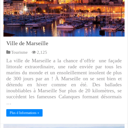
Ville de Marseille
Tourisme
2,125
La ville de Marseille a la chance d’offrir une façade
littorale extraordinaire, une rade enviée par tous les
marins du monde et un ensoleillement insolent de plus
de 300 jours par an ! À Marseille on se sent bien et
détendu en hiver comme en été. Des ballades
inoubliables à Marseille Sur plus de 20 kilomètres, se
succèdent les fameuses Calanques formant désormais
…
Plus d Informations »