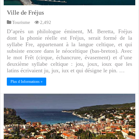
Ville de Fréjus
Tourisme
2,492
D’après un philologue éminent, M. Beretta, Fréjus
dont la phonie réelle est Fréjus, serait formé de la
syllabe Fre, appartenant à la langue celtique, et qui
subsiste encore dans le néoceltique (bas-breton). Avec
le mot Frêt (cirque, échancrure, évasement) et d’une
deuxième syllabe celtique : jou, joux, ioux que les
latins écrivaient ju, jux, iux et qui désigne le pin. …
Plus d Informations »