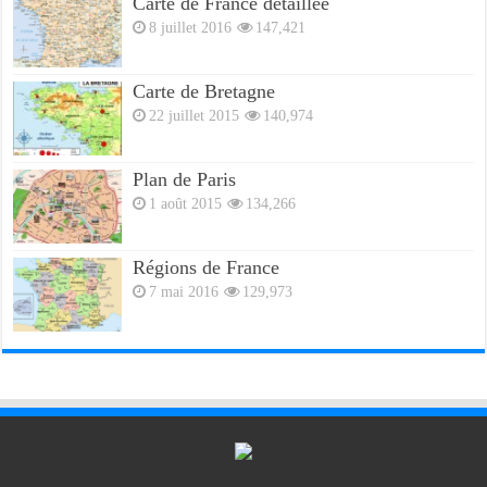
Carte de France détaillée
8 juillet 2016
147,421
Carte de Bretagne
22 juillet 2015
140,974
Plan de Paris
1 août 2015
134,266
Régions de France
7 mai 2016
129,973