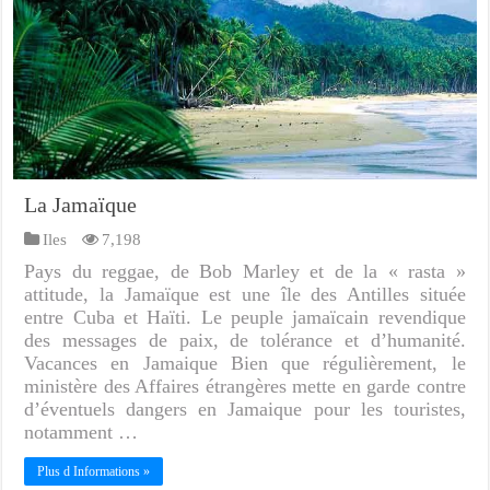
La Jamaïque
Iles
7,198
Pays du reggae, de Bob Marley et de la « rasta »
attitude, la Jamaïque est une île des Antilles située
entre Cuba et Haïti. Le peuple jamaïcain revendique
des messages de paix, de tolérance et d’humanité.
Vacances en Jamaique Bien que régulièrement, le
ministère des Affaires étrangères mette en garde contre
d’éventuels dangers en Jamaique pour les touristes,
notamment …
Plus d Informations »