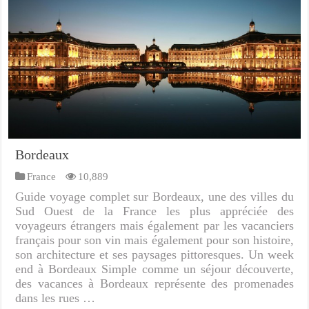
Bordeaux
France
10,889
Guide voyage complet sur Bordeaux, une des villes du
Sud Ouest de la France les plus appréciée des
voyageurs étrangers mais également par les vacanciers
français pour son vin mais également pour son histoire,
son architecture et ses paysages pittoresques. Un week
end à Bordeaux Simple comme un séjour découverte,
des vacances à Bordeaux représente des promenades
dans les rues …