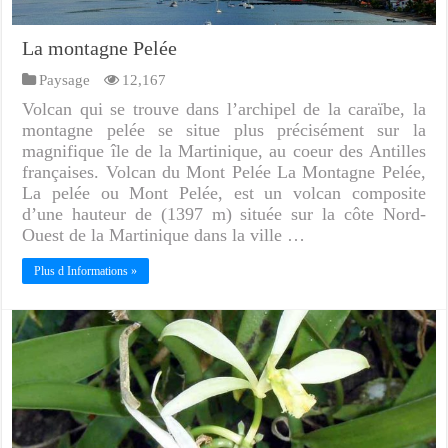
La montagne Pelée
Paysage
12,167
Volcan qui se trouve dans l’archipel de la caraïbe, la
montagne pelée se situe plus précisément sur la
magnifique île de la Martinique, au coeur des Antilles
françaises. Volcan du Mont Pelée La Montagne Pelée,
La pelée ou Mont Pelée, est un volcan composite
d’une hauteur de (1397 m) située sur la côte Nord-
Ouest de la Martinique dans la ville …
Plus d Informations »