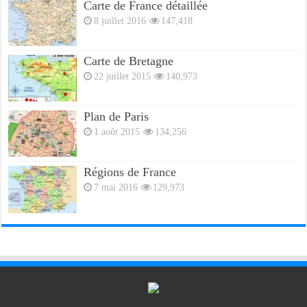
Carte de France détaillée
8 juillet 2016
147,418
Carte de Bretagne
22 juillet 2015
140,973
Plan de Paris
1 août 2015
134,256
Régions de France
7 mai 2016
129,973