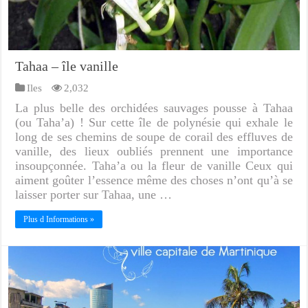
Tahaa – île vanille
Iles
2,032
La plus belle des orchidées sauvages pousse à Tahaa
(ou Taha’a) ! Sur cette île de polynésie qui exhale le
long de ses chemins de soupe de corail des effluves de
vanille, des lieux oubliés prennent une importance
insoupçonnée. Taha’a ou la fleur de vanille Ceux qui
aiment goûter l’essence même des choses n’ont qu’à se
laisser porter sur Tahaa, une …
Plus d Informations »