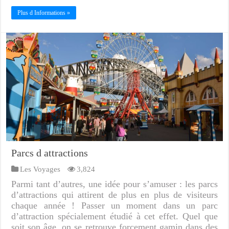
Plus d Informations »
Parcs d attractions
Les Voyages
3,824
Parmi tant d’autres, une idée pour s’amuser : les parcs
d’attractions qui attirent de plus en plus de visiteurs
chaque année ! Passer un moment dans un parc
d’attraction spécialement étudié à cet effet. Quel que
soit son âge, on se retrouve forcement gamin dans des