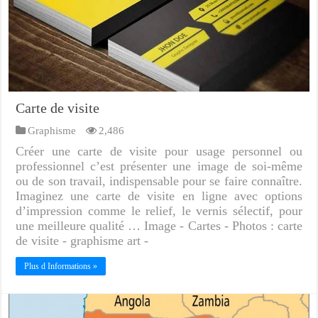
Carte de visite
Graphisme
2,486
Créer une carte de visite pour usage personnel ou
professionnel c’est présenter une image de soi-même
ou de son travail, indispensable pour se faire connaître.
Imaginez une carte de visite en ligne avec options
d’impression comme le relief, le vernis sélectif, pour
une meilleure qualité … Image - Cartes - Photos : carte
de visite - graphisme art -
Plus d Informations »