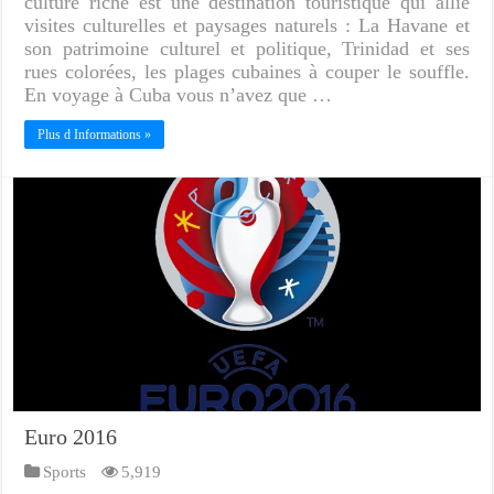
culture riche est une destination touristique qui allie
visites culturelles et paysages naturels : La Havane et
son patrimoine culturel et politique, Trinidad et ses
rues colorées, les plages cubaines à couper le souffle.
En voyage à Cuba vous n’avez que …
Plus d Informations »
Euro 2016
Sports
5,919