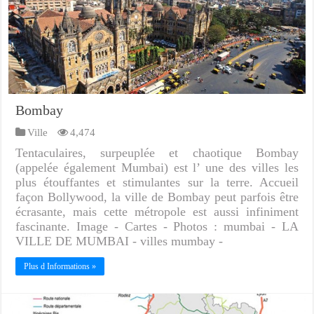
Bombay
Ville
4,474
Tentaculaires, surpeuplée et chaotique Bombay
(appelée également Mumbai) est l’ une des villes les
plus étouffantes et stimulantes sur la terre. Accueil
façon Bollywood, la ville de Bombay peut parfois être
écrasante, mais cette métropole est aussi infiniment
fascinante. Image - Cartes - Photos : mumbai - LA
VILLE DE MUMBAI - villes mumbay -
Plus d Informations »