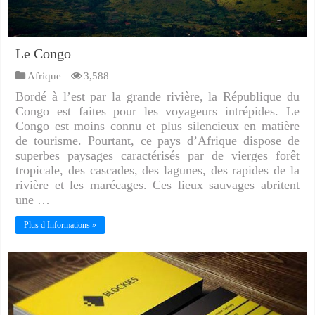
Le Congo
Afrique
3,588
Bordé à l’est par la grande rivière, la République du
Congo est faites pour les voyageurs intrépides. Le
Congo est moins connu et plus silencieux en matière
de tourisme. Pourtant, ce pays d’Afrique dispose de
superbes paysages caractérisés par de vierges forêt
tropicale, des cascades, des lagunes, des rapides de la
rivière et les marécages. Ces lieux sauvages abritent
une …
Plus d Informations »