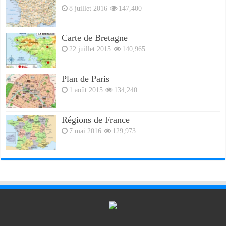
8 juillet 2016
147,400
Carte de Bretagne
22 juillet 2015
140,965
Plan de Paris
1 août 2015
134,240
Régions de France
7 mai 2016
129,973