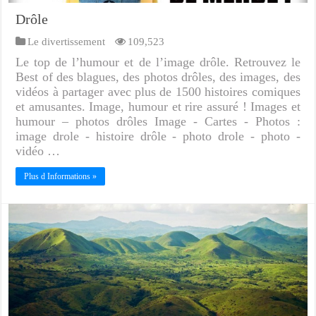
Drôle
Le divertissement
109,523
Le top de l’humour et de l’image drôle. Retrouvez le
Best of des blagues, des photos drôles, des images, des
vidéos à partager avec plus de 1500 histoires comiques
et amusantes. Image, humour et rire assuré ! Images et
humour – photos drôles Image - Cartes - Photos :
image drole - histoire drôle - photo drole - photo -
vidéo …
Plus d Informations »