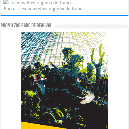
Photo - les nouvelles regions de france
PROMO ZOO PARC DE BEAUVAL