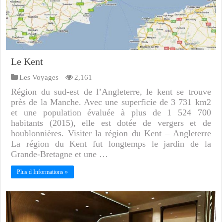
Le Kent
Les Voyages
2,161
Région du sud-est de l’Angleterre, le kent se trouve
près de la Manche. Avec une superficie de 3 731 km2
et une population évaluée à plus de 1 524 700
habitants (2015), elle est dotée de vergers et de
houblonnières. Visiter la région du Kent – Angleterre
La région du Kent fut longtemps le jardin de la
Grande-Bretagne et une …
Plus d Informations »