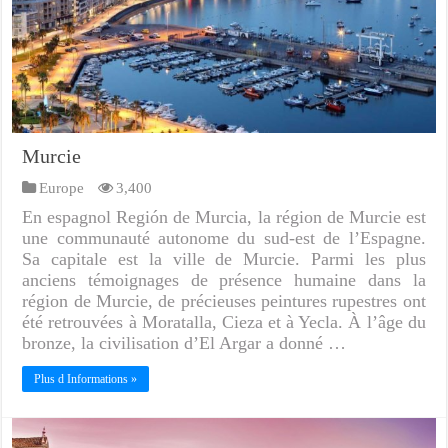
Murcie
Europe
3,400
En espagnol Región de Murcia, la région de Murcie est
une communauté autonome du sud-est de l’Espagne.
Sa capitale est la ville de Murcie. Parmi les plus
anciens témoignages de présence humaine dans la
région de Murcie, de précieuses peintures rupestres ont
été retrouvées à Moratalla, Cieza et à Yecla. À l’âge du
bronze, la civilisation d’El Argar a donné …
Plus d Informations »