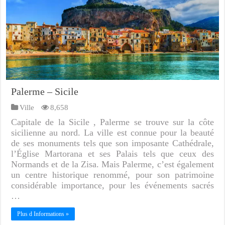
Palerme – Sicile
Ville
8,658
Capitale de la Sicile , Palerme se trouve sur la côte
sicilienne au nord. La ville est connue pour la beauté
de ses monuments tels que son imposante Cathédrale,
l’Église Martorana et ses Palais tels que ceux des
Normands et de la Zisa. Mais Palerme, c’est également
un centre historique renommé, pour son patrimoine
considérable importance, pour les événements sacrés
…
Plus d Informations »