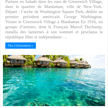
Partons en balade dans les rues de Greenwich Village,
dans le quartier de Manhattan, ville de New-York.
Départ : l’arche de Washington Square Park, dédiée au
premier président américain George Washington.
Visiter le Greenwich Village à Manhattan En 1916, un
groupe d’artistes, dont le Français Marcel Duchamp,
installa des lanternes à son sommet et proclama la
république libre et indépendante …
Plus d Informations »