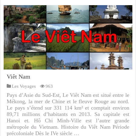
Viêt Nam
Les Voyages
963
Pays d’Asie du Sud-Est, Le Viêt Nam est situé entre le
Mékong, la mer de Chine et le fleuve Rouge au nord.
Le pays s’étend sur 331 114 km² et comptait environ
89,71 millions d’habitants en 2013. Sa capitale est
Hanoi et. Hô Chi Minh-Ville est l’autre grande
métropole du Vietnam. Histoire du Viêt Nam Période
précoloniale Dès le IVe siècle …