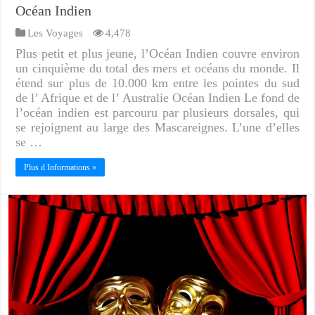
Océan Indien
Les Voyages
4,478
Plus petit et plus jeune, l’Océan Indien couvre environ
un cinquième du total des mers et océans du monde. Il
étend sur plus de 10.000 km entre les pointes du sud
de l’ Afrique et de l’ Australie Océan Indien Le fond de
l’océan indien est parcouru par plusieurs dorsales, qui
se rejoignent au large des Mascareignes. L’une d’elles
se …
Plus d Informations »