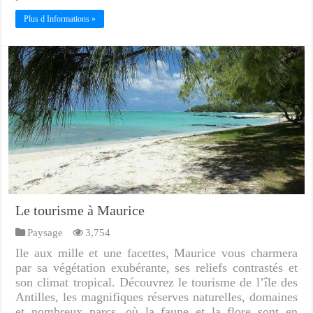
Plus d Informations »
Le tourisme à Maurice
Paysage
3,754
Ile aux mille et une facettes, Maurice vous charmera
par sa végétation exubérante, ses reliefs contrastés et
son climat tropical. Découvrez le tourisme de l’île des
Antilles, les magnifiques réserves naturelles, domaines
et nombreux parcs, où la faune et la flore sont en