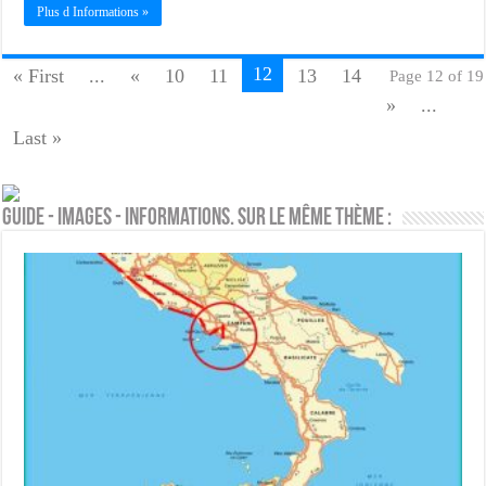
Plus d Informations »
12
« First
...
«
10
11
13
14
Page 12 of 19
»
...
Last »
Guide - Images - Informations. Sur le même thème :