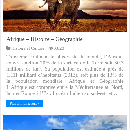
Afrique – Histoire – Géographie
Histoire et Culture
3,828
Troisième continent le plus vaste du monde, l’Afrique
couvre environ 20% de la surface de la Terre soit 30,3
millions de km². Sa population est estimée à près de
1,111 milliard d’habitants (2013), soit plus de 13% de
la population mondiale. Afrique et Géographie
L’Afrique est comprise entre la Méditerranée au Nord,
la mer Rouge à l’Est, l’océan Indien au sud-est, et …
Plus d Informations »