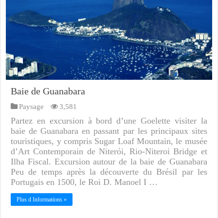
Baie de Guanabara
Paysage
3,581
Partez en excursion à bord d’une Goelette visiter la
baie de Guanabara en passant par les principaux sites
touristiques, y compris Sugar Loaf Mountain, le musée
d’Art Contemporain de Niterói, Rio-Niteroi Bridge et
Ilha Fiscal. Excursion autour de la baie de Guanabara
Peu de temps après la découverte du Brésil par les
Portugais en 1500, le Roi D. Manoel I …
Plus d Informations »