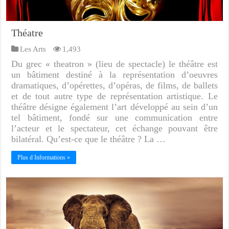
Théatre
Les Arts
1,493
Du grec « theatron » (lieu de spectacle) le théâtre est
un bâtiment destiné à la représentation d’oeuvres
dramatiques, d’opérettes, d’opéras, de films, de ballets
et de tout autre type de représentation artistique. Le
théâtre désigne également l’art développé au sein d’un
tel bâtiment, fondé sur une communication entre
l’acteur et le spectateur, cet échange pouvant être
bilatéral. Qu’est-ce que le théâtre ? La …
Plus d Informations »