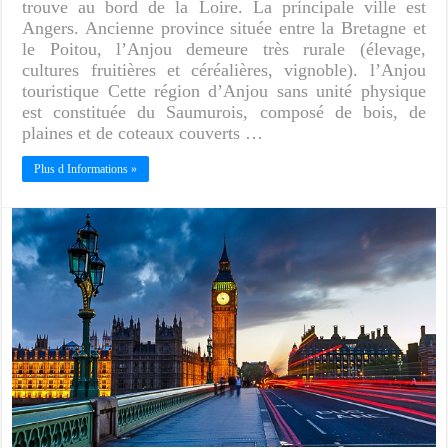
trouve au bord de la Loire. La principale ville est
Angers. Ancienne province située entre la Bretagne et
le Poitou, l’Anjou demeure très rurale (élevage,
cultures fruitières et céréalières, vignoble). l’Anjou
touristique Cette région d’Anjou sans unité physique
est constituée du Saumurois, composé de bois, de
plaines et de coteaux couverts …
Plus d Informations »