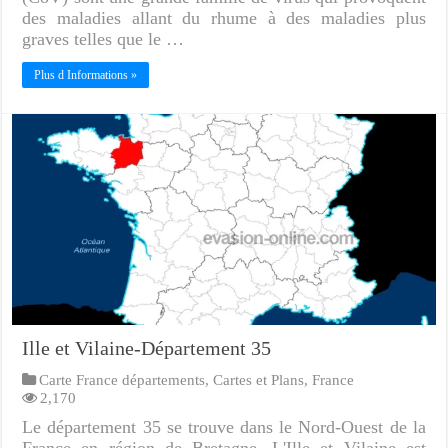
des maladies allant du rhume à des maladies plus
graves telles que le …
Plus d Informations »
Ille et Vilaine-Département 35
Carte France départements
,
Cartes et Plans
,
France
2,170
Le département 35 se trouve dans le Nord-Ouest de la