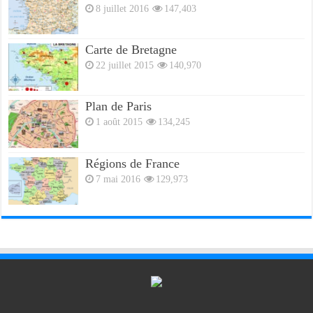
8 juillet 2016
147,403
Carte de Bretagne
22 juillet 2015
140,970
Plan de Paris
1 août 2015
134,245
Régions de France
7 mai 2016
129,973