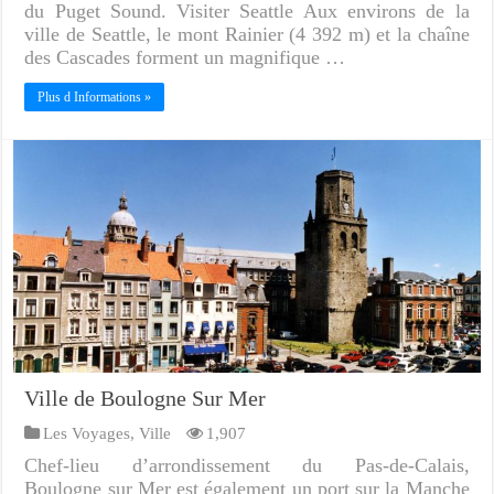
du Puget Sound. Visiter Seattle Aux environs de la
ville de Seattle, le mont Rainier (4 392 m) et la chaîne
des Cascades forment un magnifique …
Plus d Informations »
Ville de Boulogne Sur Mer
Les Voyages
,
Ville
1,907
Chef-lieu d’arrondissement du Pas-de-Calais,
Boulogne sur Mer est également un port sur la Manche