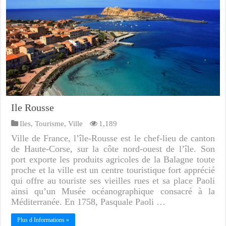
Ile Rousse
Iles
,
Tourisme
,
Ville
1,189
Ville de France, l’île-Rousse est le chef-lieu de canton
de Haute-Corse, sur la côte nord-ouest de l’île. Son
port exporte les produits agricoles de la Balagne toute
proche et la ville est un centre touristique fort apprécié
qui offre au touriste ses vieilles rues et sa place Paoli
ainsi qu’un Musée océanographique consacré à la
Méditerranée. En 1758, Pasquale Paoli …
Plus d Informations »