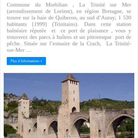
Commune du Morbihan , La Trinité sur Mer
(arrondissement de Lorient), en région Bretagne, se
trouve sur la baie de Quiberon, au sud d’Auray; 1 530
habitants [1999] (Trinitains). Dans cette station
balnéaire réputée et ce port de plaisance , vous y
trouverez des parcs à huîtres et un pittoresque port de
pêche. Située sur l’estuaire de la Crach, La Trinité-
sur-Mer …
Plus d Informations »