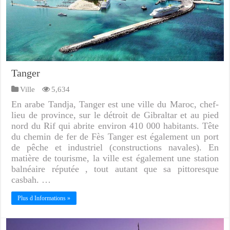
Tanger
Ville
5,634
En arabe Tandja, Tanger est une ville du Maroc, chef-
lieu de province, sur le détroit de Gibraltar et au pied
nord du Rif qui abrite environ 410 000 habitants. Tête
du chemin de fer de Fès Tanger est également un port
de pêche et industriel (constructions navales). En
matière de tourisme, la ville est également une station
balnéaire réputée , tout autant que sa pittoresque
casbah. …
Plus d Informations »