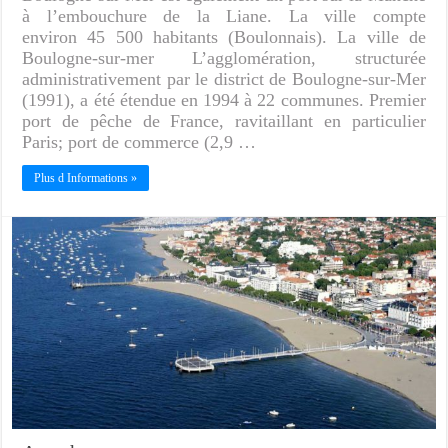
à l’embouchure de la Liane. La ville compte
environ 45 500 habitants (Boulonnais). La ville de
Boulogne-sur-mer L’agglomération, structurée
administrativement par le district de Boulogne-sur-Mer
(1991), a été étendue en 1994 à 22 communes. Premier
port de pêche de France, ravitaillant en particulier
Paris; port de commerce (2,9 …
Plus d Informations »