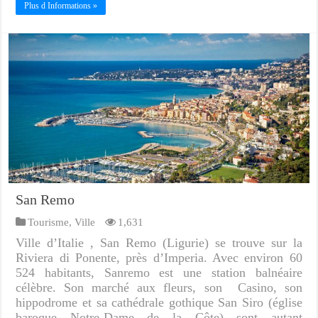
Plus d Informations »
San Remo
Tourisme
,
Ville
1,631
Ville d’Italie , San Remo (Ligurie) se trouve sur la
Riviera di Ponente, près d’Imperia. Avec environ 60
524 habitants, Sanremo est une station balnéaire
célèbre. Son marché aux fleurs, son Casino, son
hippodrome et sa cathédrale gothique San Siro (église
baroque Notre-Dame de la Côte) sont autant