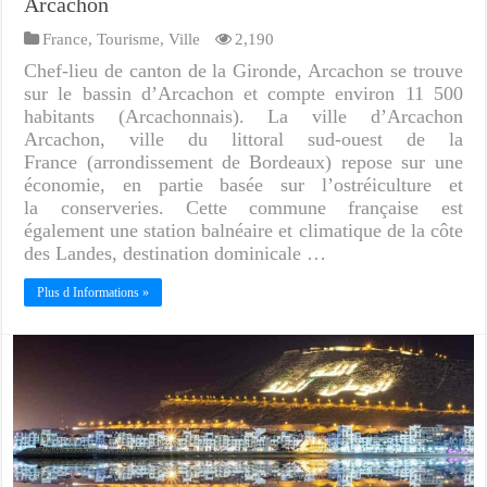
Arcachon
France
,
Tourisme
,
Ville
2,190
Chef-lieu de canton de la Gironde, Arcachon se trouve
sur le bassin d’Arcachon et compte environ 11 500
habitants (Arcachonnais). La ville d’Arcachon
Arcachon, ville du littoral sud-ouest de la
France (arrondissement de Bordeaux) repose sur une
économie, en partie basée sur l’ostréiculture et
la conserveries. Cette commune française est
également une station balnéaire et climatique de la côte
des Landes, destination dominicale …
Plus d Informations »