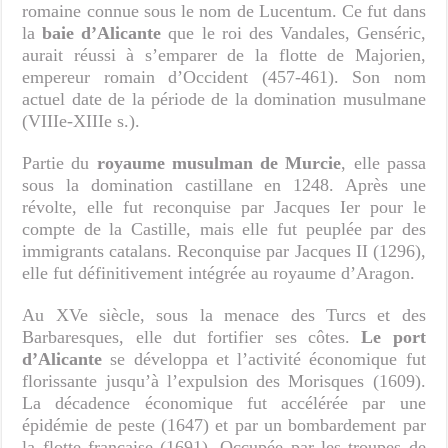
romaine connue sous le nom de Lucentum. Ce fut dans
la
baie d’Alicante
que le roi des Vandales, Genséric,
aurait réussi à s’emparer de la flotte de Majorien,
empereur romain d’Occident (457-461). Son nom
actuel date de la période de la domination musulmane
(VIIIe-XIIIe s.).
Partie du
royaume musulman de Murcie
, elle passa
sous la domination castillane en 1248. Après une
révolte, elle fut reconquise par Jacques Ier pour le
compte de la Castille, mais elle fut peuplée par des
immigrants catalans. Reconquise par Jacques II (1296),
elle fut définitivement intégrée au royaume d’Aragon.
Au XVe siècle, sous la menace des Turcs et des
Barbaresques, elle dut fortifier ses côtes.
Le port
d’Alicante
se développa et l’activité économique fut
florissante jusqu’à l’expulsion des Morisques (1609).
La décadence économique fut accélérée par une
épidémie de peste (1647) et par un bombardement par
la flotte française (1691). Occupée par les troupes de