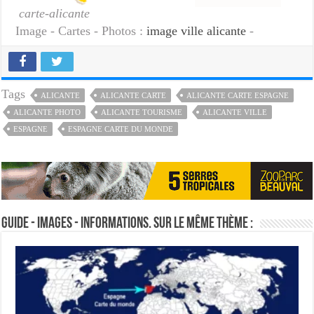
carte-alicante
Image - Cartes - Photos :
image ville alicante
-
Tags
ALICANTE
ALICANTE CARTE
ALICANTE CARTE ESPAGNE
ALICANTE PHOTO
ALICANTE TOURISME
ALICANTE VILLE
ESPAGNE
ESPAGNE CARTE DU MONDE
Guide - Images - Informations. Sur le même thème :