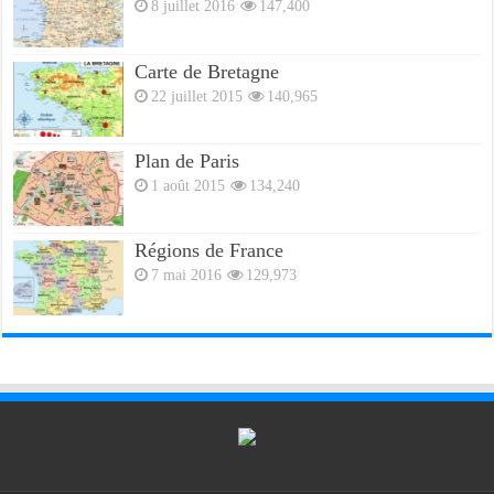
8 juillet 2016
147,400
Carte de Bretagne
22 juillet 2015
140,965
Plan de Paris
1 août 2015
134,240
Régions de France
7 mai 2016
129,973