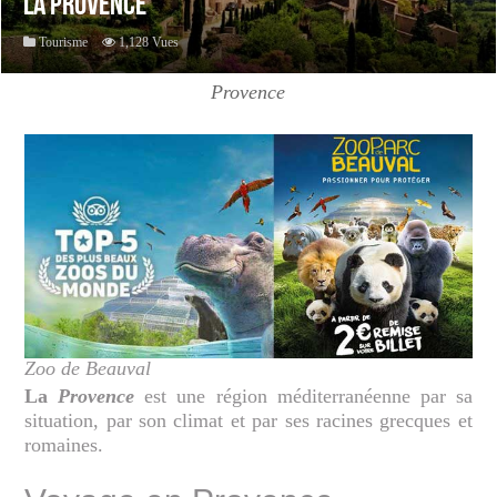
La Provence
Tourisme
1,128 Vues
Provence
Zoo de Beauval
La
Provence
est une région méditerranéenne par sa
situation, par son climat et par ses racines grecques et
romaines.