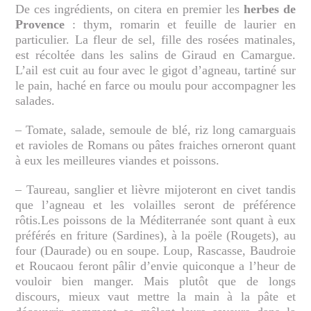
De ces ingrédients, on citera en premier les
herbes de
Provence
: thym, romarin et feuille de laurier en
particulier. La fleur de sel, fille des rosées matinales,
est récoltée dans les salins de Giraud en Camargue.
L’ail est cuit au four avec le gigot d’agneau, tartiné sur
le pain, haché en farce ou moulu pour accompagner les
salades.
– Tomate, salade, semoule de blé, riz long camarguais
et ravioles de Romans ou pâtes fraiches orneront quant
à eux les meilleures viandes et poissons.
– Taureau, sanglier et lièvre mijoteront en civet tandis
que l’agneau et les volailles seront de préférence
rôtis.Les poissons de la Méditerranée sont quant à eux
préférés en friture (Sardines), à la poële (Rougets), au
four (Daurade) ou en soupe. Loup, Rascasse, Baudroie
et Roucaou feront pâlir d’envie quiconque a l’heur de
vouloir bien manger. Mais plutôt que de longs
discours, mieux vaut mettre la main à la pâte et