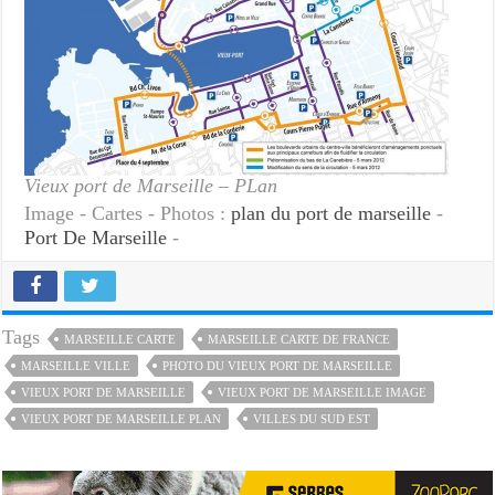
Vieux port de Marseille – PLan
Image - Cartes - Photos :
plan du port de marseille
-
Port De Marseille
-
Tags
MARSEILLE CARTE
MARSEILLE CARTE DE FRANCE
MARSEILLE VILLE
PHOTO DU VIEUX PORT DE MARSEILLE
VIEUX PORT DE MARSEILLE
VIEUX PORT DE MARSEILLE IMAGE
VIEUX PORT DE MARSEILLE PLAN
VILLES DU SUD EST