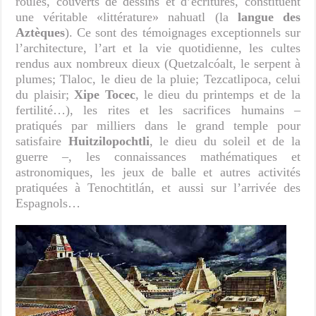
roulés, couverts de dessins et d’écritures, constituent
une véritable «littérature» nahuatl (la
langue des
Aztèques
). Ce sont des témoignages exceptionnels sur
l’architecture, l’art et la vie quotidienne, les cultes
rendus aux nombreux dieux (Quetzalcóalt, le serpent à
plumes; Tlaloc, le dieu de la pluie; Tezcatlipoca, celui
du plaisir;
Xipe Tocec
, le dieu du printemps et de la
fertilité…), les rites et les sacrifices humains –
pratiqués par milliers dans le grand temple pour
satisfaire
Huitzilopochtli
, le dieu du soleil et de la
guerre –, les connaissances mathématiques et
astronomiques, les jeux de balle et autres activités
pratiquées à Tenochtitlán, et aussi sur l’arrivée des
Espagnols…