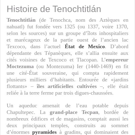
Histoire de Tenochtitlán
Tenochtitlán
(de Tenochca, nom des Aztèques en
nahuatl) fut fondée vers 1325 (ou 1337, voire 1370,
selon les sources) sur un groupe d’îlots inhospitaliers
et marécageux de la partie ouest de l’ancien lac
Texcoco, dans l’actuel
État de Mexico
. D’abord
dépendante des Tépanèques, elle s’allia ensuite aux
cités voisines de Texcoco et Tlacopan. L’
empereur
Moctezuma
(ou Montezuma) Ier (1440-1469) en fit
une cité-État souveraine, qui compta rapidement
plusieurs milliers d’habitants. Entourée de «jardins
flottants» –
îles artificielles cultivées
–, elle était
reliée à la terre ferme par trois digues-chaussées.
Un aqueduc amenait de l’eau potable depuis
Chapultepec. La
grand-place Tecpan
, bordée de
nombreux édifices et de magasins, comptait aussi les
deux principaux temples, construits au sommet
d’énormes
pyramides
à gradins, qui dominaient des