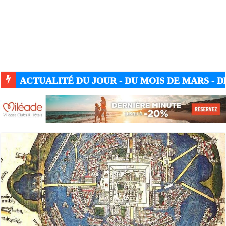
ACTUALITÉ DU JOUR - DU MOIS DE MARS - DE
ACTUALITÉ GUERRE UKRAINE-RUSSIE