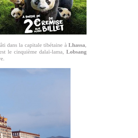
bâti dans la capitale tibétaine à
Lhassa
,
’est le cinquième dalaï-lama,
Lobsang
re.