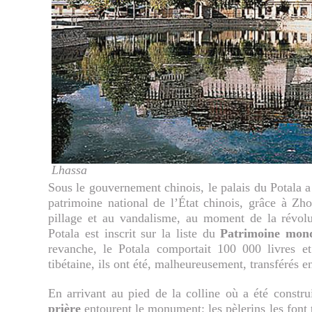
Lhassa
Sous le gouvernement chinois, le palais du Potala a
patrimoine national de l’État chinois, grâce à Z
pillage et au vandalisme, au moment de la révolut
Potala est inscrit sur la liste du
Patrimoine mon
revanche, le Potala comportait 100 000 livres et
tibétaine, ils ont été, malheureusement, transférés e
En arrivant au pied de la colline où a été constru
prière
entourent le monument; les pèlerins les font 