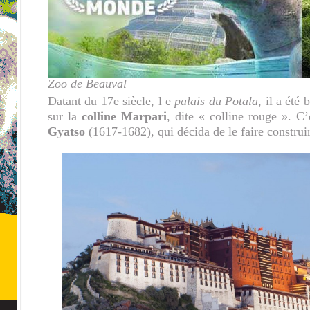
Zoo de Beauval
Datant du 17e siècle, l e
palais du Potala
,
il a été 
sur la
colline Marpari
, dite « colline rouge ». C
Gyatso
(1617-1682), qui décida de le faire construi