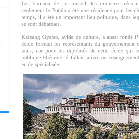
Les bureaux de ce conseil des ministres résida
seulement le Potala a été une résidence pour les c
temps, il a été un important lieu politique, dans le
se sont débattues.
Kelzang Gyatso, avide de culture, a aussi fondé
l
école formait les représentants du gouvernement
5
laïcs, car pour les diplômés de cette école qui so
publique tibétaine, il fallait suivre un enseignemen
école spécialisée.