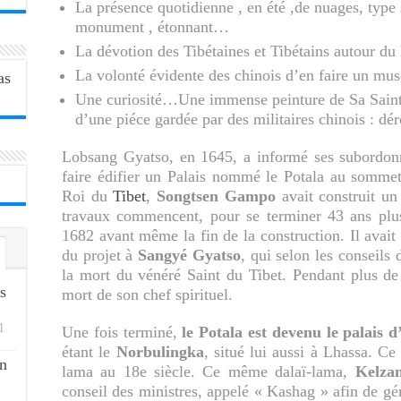
La présence quotidienne , en été ,de nuages, type 
monument , étonnant…
La dévotion des Tibétaines et Tibétains autour du 
La volonté évidente des chinois d’en faire un mus
Une curiosité…Une immense peinture de Sa Saint
d’une piéce gardée par des militaires chinois : dér
Lobsang Gyatso, en 1645, a informé ses subordonné
faire édifier un Palais nommé le Potala au sommet
Roi du
Tibet
,
Songtsen Gampo
avait construit un
travaux commencent, pour se terminer 43 ans plus
1682 avant même la fin de la construction. Il avait
du projet à
Sangyé Gyatso
, qui selon les conseils
la mort du vénéré Saint du Tibet. Pendant plus de 
s
mort de son chef spirituel.
1
Une fois terminé,
le Potala est devenu le palais d
étant le
Norbulingka
, situé lui aussi à Lhassa. Ce 
n
lama au 18e siècle. Ce même dalaï-lama,
Kelza
conseil des ministres, appelé « Kashag » afin de gé