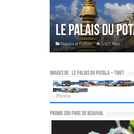
Le palais du Pot
Histoire et Culture
3,927 Vues
Images de : Le palais du Potala – Tibet
- Photos
PROMO ZOO PARC DE BEAUVAL