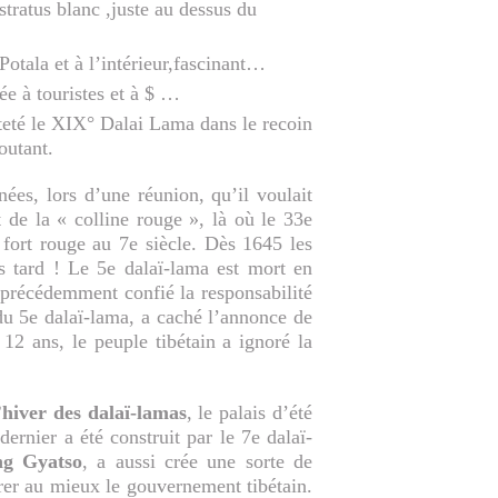
stratus blanc ,juste au dessus du
Potala et à l’intérieur,fascinant…
ée à touristes et à $ …
eté le XIX° Dalai Lama dans le recoin
outant.
es, lors d’une réunion, qu’il voulait
 de la « colline rouge », là où le 33e
 fort rouge au 7e siècle. Dès 1645 les
 tard ! Le 5e dalaï-lama est mort en
 précédemment confié la responsabilité
 du 5e dalaï-lama, a caché l’annonce de
12 ans, le peuple tibétain a ignoré la
’hiver des dalaï-lamas
, le palais d’été
dernier a été construit par le 7e dalaï-
ng Gyatso
, a aussi crée une sorte de
rer au mieux le gouvernement tibétain.