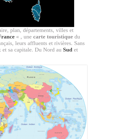
aire, plan, départements, villes et
France
« , une
carte touristique
du
nçais, leurs affluents et rivières. Sans
ux et sa capitale. Du Nord au
Sud
et