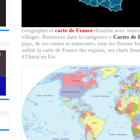
Géographie et
carte de France
détaillée avec itinér
villages. Retrouvez dans la catégories «
Cartes de 
pays, de ses routes et autoroutes, tous les fleuves fra
oublié la carte de France des régions, ses chefs lie
d’Ouest en Est.