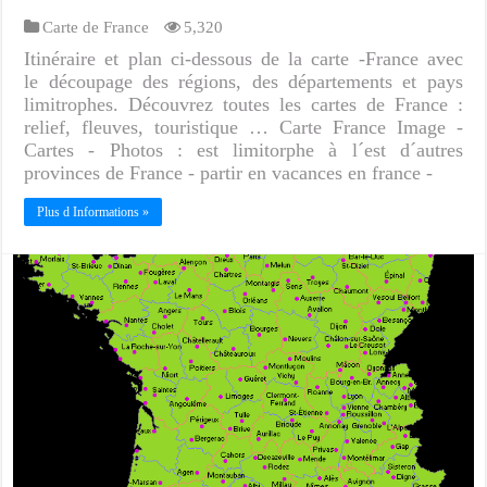
Carte de France
5,320
Itinéraire et plan ci-dessous de la carte -France avec
le découpage des régions, des départements et pays
limitrophes. Découvrez toutes les cartes de France :
relief, fleuves, touristique … Carte France Image -
Cartes - Photos : est limitorphe à l´est d´autres
provinces de France - partir en vacances en france -
Plus d Informations »